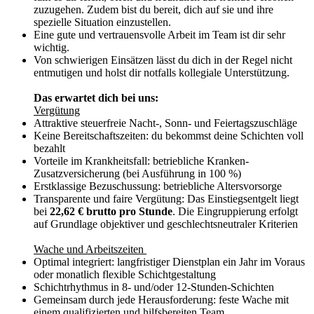
zuzugehen. Zudem bist du bereit, dich auf sie und ihre
spezielle Situation einzustellen.
Eine gute und vertrauensvolle Arbeit im Team ist dir sehr
wichtig.
Von schwierigen Einsätzen lässt du dich in der Regel nicht
entmutigen und holst dir notfalls kollegiale Unterstützung.
Das erwartet dich bei uns:
Vergütung
Attraktive steuerfreie Nacht-, Sonn- und Feiertagszuschläge
Keine Bereitschaftszeiten: du bekommst deine Schichten voll
bezahlt
Vorteile im Krankheitsfall: betriebliche Kranken-
Zusatzversicherung (bei Ausführung in 100 %)
Erstklassige Bezuschussung: betriebliche Altersvorsorge
Transparente und faire Vergütung: Das Einstiegsentgelt liegt
bei
22,62 €
brutto pro Stunde
. Die Eingruppierung erfolgt
auf Grundlage objektiver und geschlechtsneutraler Kriterien
Wache und Arbeitszeiten
Optimal integriert: langfristiger Dienstplan ein Jahr im Voraus
oder monatlich flexible Schichtgestaltung
Schichtrhythmus in 8- und/oder 12-Stunden-Schichten
Gemeinsam durch jede Herausforderung: feste Wache mit
einem qualifizierten und hilfsbereiten Team