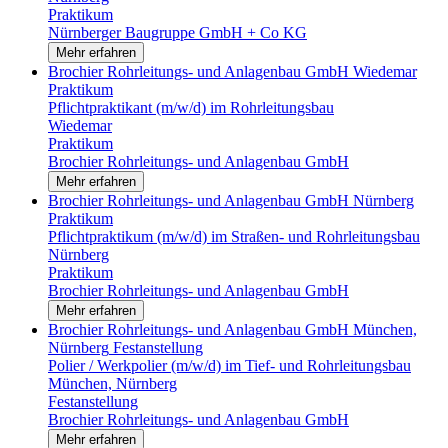
Praktikum
Nürnberger Baugruppe GmbH + Co KG
Mehr erfahren
Brochier Rohrleitungs- und Anlagenbau GmbH
Wiedemar
Praktikum
Pflichtpraktikant (m/w/d) im Rohrleitungsbau
Wiedemar
Praktikum
Brochier Rohrleitungs- und Anlagenbau GmbH
Mehr erfahren
Brochier Rohrleitungs- und Anlagenbau GmbH
Nürnberg
Praktikum
Pflichtpraktikum (m/w/d) im Straßen- und Rohrleitungsbau
Nürnberg
Praktikum
Brochier Rohrleitungs- und Anlagenbau GmbH
Mehr erfahren
Brochier Rohrleitungs- und Anlagenbau GmbH
München,
Nürnberg
Festanstellung
Polier / Werkpolier (m/w/d) im Tief- und Rohrleitungsbau
München, Nürnberg
Festanstellung
Brochier Rohrleitungs- und Anlagenbau GmbH
Mehr erfahren