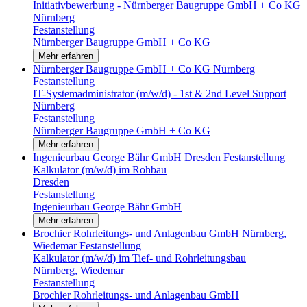
Initiativbewerbung - Nürnberger Baugruppe GmbH + Co KG
Nürnberg
Festanstellung
Nürnberger Baugruppe GmbH + Co KG
Mehr erfahren
Nürnberger Baugruppe GmbH + Co KG
Nürnberg
Festanstellung
IT-Systemadministrator (m/w/d) - 1st & 2nd Level Support
Nürnberg
Festanstellung
Nürnberger Baugruppe GmbH + Co KG
Mehr erfahren
Ingenieurbau George Bähr GmbH
Dresden
Festanstellung
Kalkulator (m/w/d) im Rohbau
Dresden
Festanstellung
Ingenieurbau George Bähr GmbH
Mehr erfahren
Brochier Rohrleitungs- und Anlagenbau GmbH
Nürnberg,
Wiedemar
Festanstellung
Kalkulator (m/w/d) im Tief- und Rohrleitungsbau
Nürnberg, Wiedemar
Festanstellung
Brochier Rohrleitungs- und Anlagenbau GmbH