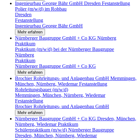
Ingenieurbau George Bähr GmbH
Dresden
Festanstellung
Polier (m/w/d) im Rohbau
Dresden
Festanstellung
Ingenieurbau George Bähr GmbH
Mehr erfahren
Nürnberger Baugruppe GmbH + Co KG
Nürnberg
Praktikum
Praktikum (m/w/d) bei der Nürnberger Baugruppe
Nürnberg
Praktikum
Nürnberger Baugruppe GmbH + Co KG
Mehr erfahren
Brochier Rohrleitungs- und Anlagenbau GmbH
Memmingen,
München, Nürnberg, Wiedemar
Festanstellung
Rohrleitungsbauer (m/w/d)
Memmingen, München, Nürnberg, Wiedemar
Festanstellung
Brochier Rohrleitungs- und Anlagenbau GmbH
Mehr erfahren
Nürnberger Baugruppe GmbH + Co KG
Dresden, München,
Nürnberg, Wiedemar
Praktikum
Schülerpraktikum (m/w/d) Nürnberger Baugruppe
Dresden, München, Nürnberg, Wiedemar