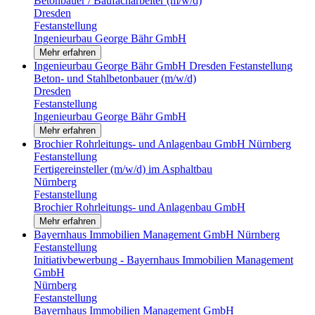
Betonbauer / Baufacharbeiter (m/w/d)
Dresden
Festanstellung
Ingenieurbau George Bähr GmbH
Mehr erfahren
Ingenieurbau George Bähr GmbH
Dresden
Festanstellung
Beton- und Stahlbetonbauer (m/w/d)
Dresden
Festanstellung
Ingenieurbau George Bähr GmbH
Mehr erfahren
Brochier Rohrleitungs- und Anlagenbau GmbH
Nürnberg
Festanstellung
Fertigereinsteller (m/w/d) im Asphaltbau
Nürnberg
Festanstellung
Brochier Rohrleitungs- und Anlagenbau GmbH
Mehr erfahren
Bayernhaus Immobilien Management GmbH
Nürnberg
Festanstellung
Initiativbewerbung - Bayernhaus Immobilien Management
GmbH
Nürnberg
Festanstellung
Bayernhaus Immobilien Management GmbH