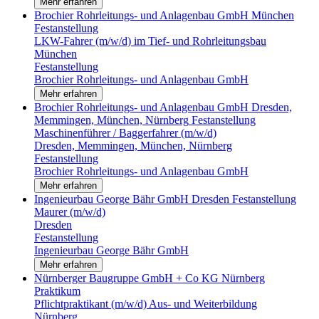
Mehr erfahren
Brochier Rohrleitungs- und Anlagenbau GmbH
München
Festanstellung
LKW-Fahrer (m/w/d) im Tief- und Rohrleitungsbau
München
Festanstellung
Brochier Rohrleitungs- und Anlagenbau GmbH
Mehr erfahren
Brochier Rohrleitungs- und Anlagenbau GmbH
Dresden,
Memmingen, München, Nürnberg
Festanstellung
Maschinenführer / Baggerfahrer (m/w/d)
Dresden, Memmingen, München, Nürnberg
Festanstellung
Brochier Rohrleitungs- und Anlagenbau GmbH
Mehr erfahren
Ingenieurbau George Bähr GmbH
Dresden
Festanstellung
Maurer (m/w/d)
Dresden
Festanstellung
Ingenieurbau George Bähr GmbH
Mehr erfahren
Nürnberger Baugruppe GmbH + Co KG
Nürnberg
Praktikum
Pflichtpraktikant (m/w/d) Aus- und Weiterbildung
Nürnberg