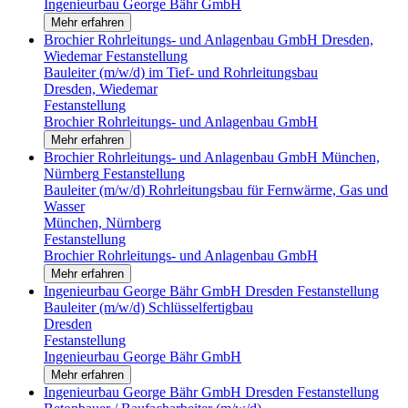
Ingenieurbau George Bähr GmbH
Mehr erfahren
Brochier Rohrleitungs- und Anlagenbau GmbH
Dresden,
Wiedemar
Festanstellung
Bauleiter (m/w/d) im Tief- und Rohrleitungsbau
Dresden, Wiedemar
Festanstellung
Brochier Rohrleitungs- und Anlagenbau GmbH
Mehr erfahren
Brochier Rohrleitungs- und Anlagenbau GmbH
München,
Nürnberg
Festanstellung
Bauleiter (m/w/d) Rohrleitungsbau für Fernwärme, Gas und
Wasser
München, Nürnberg
Festanstellung
Brochier Rohrleitungs- und Anlagenbau GmbH
Mehr erfahren
Ingenieurbau George Bähr GmbH
Dresden
Festanstellung
Bauleiter (m/w/d) Schlüsselfertigbau
Dresden
Festanstellung
Ingenieurbau George Bähr GmbH
Mehr erfahren
Ingenieurbau George Bähr GmbH
Dresden
Festanstellung