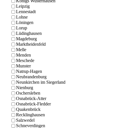
Königs Wusterhausen
Leipzig
Lennestadt
Lohne
Löningen
Lorup
Lüdinghausen
Magdeburg
Marktheidenfeld
Melle
Menden
Meschede
Munster
Natrup-Hagen
Neubrandenburg
Neunkirchen im Siegerland
Nienburg
Oschersleben
Osnabrück-Atter
Osnabrück-Fledder
Quakenbrück
Recklinghausen
Salzwedel
Schneverdingen