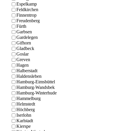
Espelkamp
Feldkirchen
Finnentrop
Freudenberg
Fürth
Garbsen
Gardelegen
Gifhorn
Gladbeck
Goslar
Greven
Hagen
Halberstadt
Haldensleben
Hamburg-Eimsbüttel
Hamburg-Wandsbek
Hamburg-Winterhude
Hammelburg
Helmstedt
Höchberg
Iserlohn
Karlstadt
Kierspe