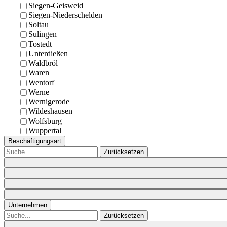
Siegen-Geisweid
Siegen-Niederschelden
Soltau
Sulingen
Tostedt
Unterdießen
Waldbröl
Waren
Wentorf
Werne
Wernigerode
Wildeshausen
Wolfsburg
Wuppertal
Beschäftigungsart
Zurücksetzen
Unternehmen
Zurücksetzen