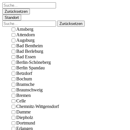
Zurücksetzen
Standort
Zurücksetzen
Arnsberg
Attendorn
Augsburg
Bad Bentheim
Bad Berleburg
Bad Essen
Berlin-Schöneberg
Berlin Spandau
Betzdorf
Bochum
Bramsche
Braunschweig
Bremen
Celle
Chemnitz-Wittgensdorf
Damme
Diepholz
Dortmund
Erlangen