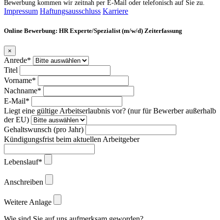
Bewerbung kommen wir zeitnah per E-Mail oder telefonisch auf Sie zu.
Impressum
Haftungsausschluss
Karriere
Online Bewerbung: HR Experte/Spezialist (m/w/d) Zeiterfassung
×
Anrede*
Titel
Vorname*
Nachname*
E-Mail*
Liegt eine gültige Arbeitserlaubnis vor? (nur für Bewerber außerhalb
der EU)
Gehaltswunsch (pro Jahr)
Kündigungsfrist beim aktuellen Arbeitgeber
Lebenslauf*
Anschreiben
Weitere Anlage
Wie sind Sie auf uns aufmerksam geworden?