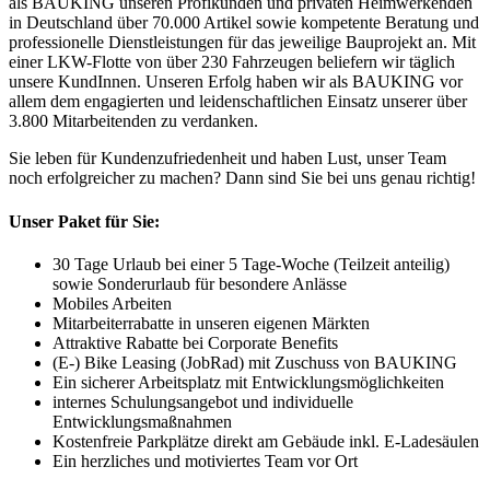
als BAUKING unseren Profikunden und privaten Heimwerkenden
in Deutschland über 70.000 Artikel sowie kompetente Beratung und
professionelle Dienstleistungen für das jeweilige Bauprojekt an. Mit
einer LKW-Flotte von über 230 Fahrzeugen beliefern wir täglich
unsere KundInnen. Unseren Erfolg haben wir als BAUKING vor
allem dem engagierten und leidenschaftlichen Einsatz unserer über
3.800 Mitarbeitenden zu verdanken.
Sie leben für Kundenzufriedenheit und haben Lust, unser Team
noch erfolgreicher zu machen? Dann sind Sie bei uns genau richtig!
Unser Paket für Sie:
30 Tage Urlaub bei einer 5 Tage-Woche (Teilzeit anteilig)
sowie Sonderurlaub für besondere Anlässe
Mobiles Arbeiten
Mitarbeiterrabatte in unseren eigenen Märkten
Attraktive Rabatte bei Corporate Benefits
(E-) Bike Leasing (JobRad) mit Zuschuss von BAUKING
Ein sicherer Arbeitsplatz mit Entwicklungsmöglichkeiten
internes Schulungsangebot und individuelle
Entwicklungsmaßnahmen
Kostenfreie Parkplätze direkt am Gebäude inkl. E-Ladesäulen
Ein herzliches und motiviertes Team vor Ort