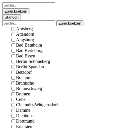
Zurücksetzen
Standort
Zurücksetzen
Arnsberg
Attendorn
Augsburg
Bad Bentheim
Bad Berleburg
Bad Essen
Berlin-Schöneberg
Berlin Spandau
Betzdorf
Bochum
Bramsche
Braunschweig
Bremen
Celle
Chemnitz-Wittgensdorf
Damme
Diepholz
Dortmund
Erlangen