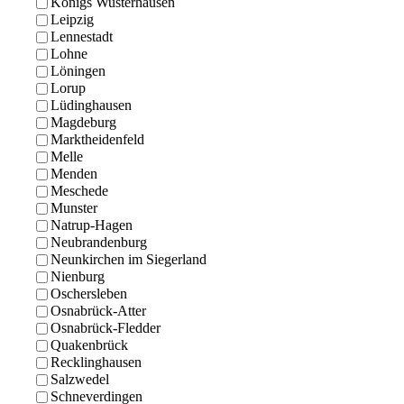
Königs Wusterhausen
Leipzig
Lennestadt
Lohne
Löningen
Lorup
Lüdinghausen
Magdeburg
Marktheidenfeld
Melle
Menden
Meschede
Munster
Natrup-Hagen
Neubrandenburg
Neunkirchen im Siegerland
Nienburg
Oschersleben
Osnabrück-Atter
Osnabrück-Fledder
Quakenbrück
Recklinghausen
Salzwedel
Schneverdingen