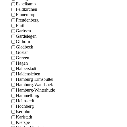
Espelkamp
Feldkirchen
Finnentrop
Freudenberg
Fürth
Garbsen
Gardelegen
Gifhorn
Gladbeck
Goslar
Greven
Hagen
Halberstadt
Haldensleben
Hamburg-Eimsbüttel
Hamburg-Wandsbek
Hamburg-Winterhude
Hammelburg
Helmstedt
Höchberg
Iserlohn
Karlstadt
Kierspe