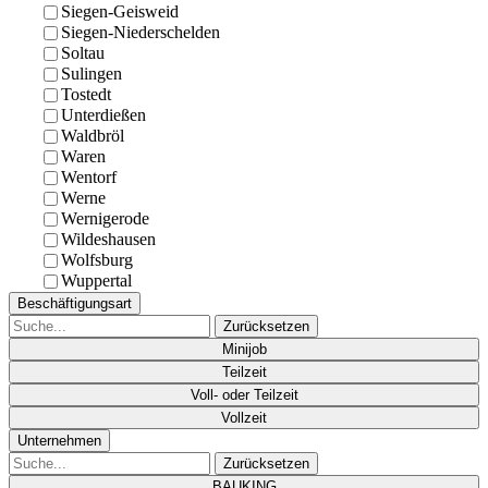
Siegen-Geisweid
Siegen-Niederschelden
Soltau
Sulingen
Tostedt
Unterdießen
Waldbröl
Waren
Wentorf
Werne
Wernigerode
Wildeshausen
Wolfsburg
Wuppertal
Beschäftigungsart
Zurücksetzen
Minijob
Teilzeit
Voll- oder Teilzeit
Vollzeit
Unternehmen
Zurücksetzen
BAUKING