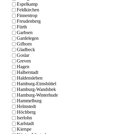
Espelkamp
Feldkirchen
Finnentrop
Freudenberg
Fürth
Garbsen
Gardelegen
Gifhorn
Gladbeck
Goslar
Greven
Hagen
Halberstadt
Haldensleben
Hamburg-Eimsbüttel
Hamburg-Wandsbek
Hamburg-Winterhude
Hammelburg
Helmstedt
Höchberg
Iserlohn
Karlstadt
Kierspe