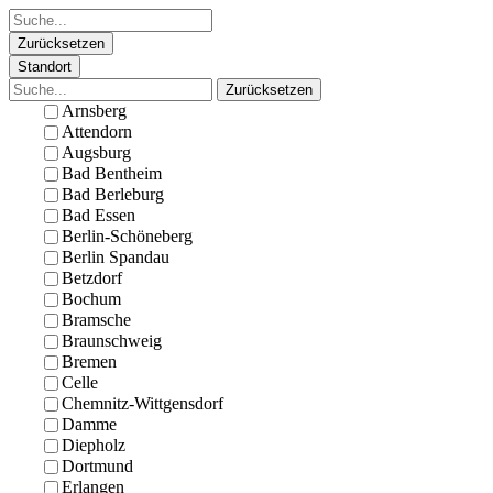
Zurücksetzen
Standort
Zurücksetzen
Arnsberg
Attendorn
Augsburg
Bad Bentheim
Bad Berleburg
Bad Essen
Berlin-Schöneberg
Berlin Spandau
Betzdorf
Bochum
Bramsche
Braunschweig
Bremen
Celle
Chemnitz-Wittgensdorf
Damme
Diepholz
Dortmund
Erlangen