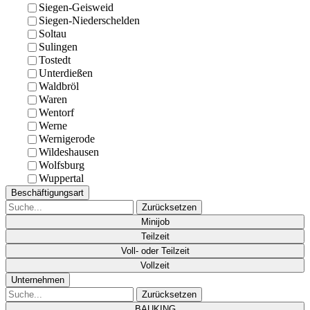
Siegen-Geisweid
Siegen-Niederschelden
Soltau
Sulingen
Tostedt
Unterdießen
Waldbröl
Waren
Wentorf
Werne
Wernigerode
Wildeshausen
Wolfsburg
Wuppertal
Beschäftigungsart
Zurücksetzen
Minijob
Teilzeit
Voll- oder Teilzeit
Vollzeit
Unternehmen
Zurücksetzen
BAUKING