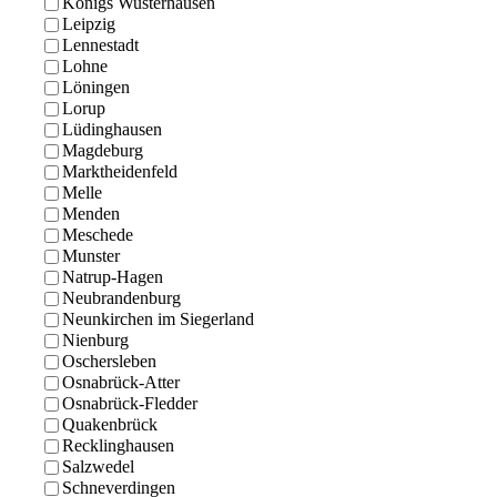
Königs Wusterhausen
Leipzig
Lennestadt
Lohne
Löningen
Lorup
Lüdinghausen
Magdeburg
Marktheidenfeld
Melle
Menden
Meschede
Munster
Natrup-Hagen
Neubrandenburg
Neunkirchen im Siegerland
Nienburg
Oschersleben
Osnabrück-Atter
Osnabrück-Fledder
Quakenbrück
Recklinghausen
Salzwedel
Schneverdingen