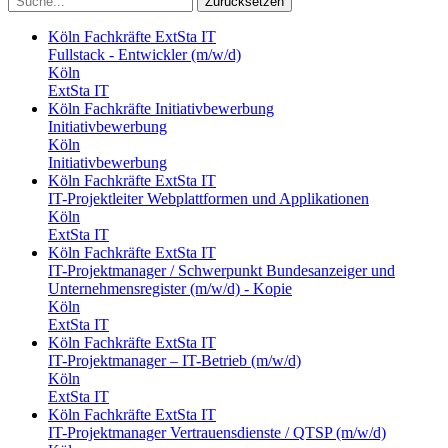
Zurücksetzen
Köln
Fachkräfte
ExtSta IT
Fullstack - Entwickler (m/w/d)
Köln
ExtSta IT
Köln
Fachkräfte
Initiativbewerbung
Initiativbewerbung
Köln
Initiativbewerbung
Köln
Fachkräfte
ExtSta IT
IT-Projektleiter Webplattformen und Applikationen
Köln
ExtSta IT
Köln
Fachkräfte
ExtSta IT
IT-Projektmanager / Schwerpunkt Bundesanzeiger und
Unternehmensregister (m/w/d) - Kopie
Köln
ExtSta IT
Köln
Fachkräfte
ExtSta IT
IT-Projektmanager – IT-Betrieb (m/w/d)
Köln
ExtSta IT
Köln
Fachkräfte
ExtSta IT
IT-Projektmanager Vertrauensdienste / QTSP (m/w/d)