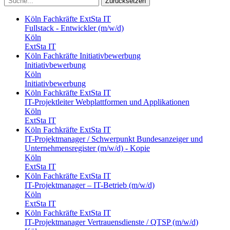
Zurücksetzen
Köln
Fachkräfte
ExtSta IT
Fullstack - Entwickler (m/w/d)
Köln
ExtSta IT
Köln
Fachkräfte
Initiativbewerbung
Initiativbewerbung
Köln
Initiativbewerbung
Köln
Fachkräfte
ExtSta IT
IT-Projektleiter Webplattformen und Applikationen
Köln
ExtSta IT
Köln
Fachkräfte
ExtSta IT
IT-Projektmanager / Schwerpunkt Bundesanzeiger und
Unternehmensregister (m/w/d) - Kopie
Köln
ExtSta IT
Köln
Fachkräfte
ExtSta IT
IT-Projektmanager – IT-Betrieb (m/w/d)
Köln
ExtSta IT
Köln
Fachkräfte
ExtSta IT
IT-Projektmanager Vertrauensdienste / QTSP (m/w/d)