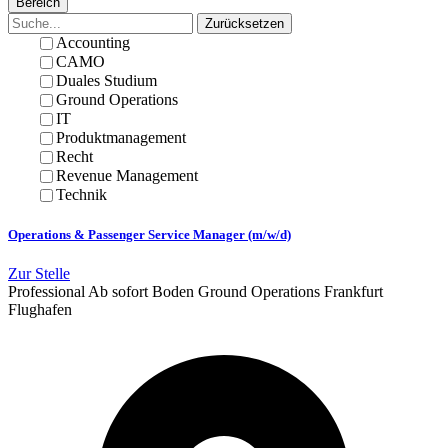
Bereich
Zurücksetzen
Accounting
CAMO
Duales Studium
Ground Operations
IT
Produktmanagement
Recht
Revenue Management
Technik
Operations & Passenger Service Manager (m/w/d)
Zur Stelle
Professional
Ab sofort
Boden
Ground Operations
Frankfurt
Flughafen