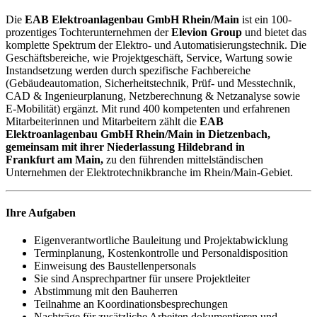
Die
EAB Elektroanlagenbau GmbH Rhein/Main
ist ein 100-
prozentiges Tochterunternehmen der
Elevion Group
und bietet das
komplette Spektrum der Elektro- und Automatisierungstechnik. Die
Geschäftsbereiche, wie Projektgeschäft, Service, Wartung sowie
Instandsetzung werden durch spezifische Fachbereiche
(Gebäudeautomation, Sicherheitstechnik, Prüf- und Messtechnik,
CAD & Ingenieurplanung, Netzberechnung & Netzanalyse sowie
E-Mobilität) ergänzt. Mit rund 400 kompetenten und erfahrenen
Mitarbeiterinnen und Mitarbeitern zählt die
EAB
Elektroanlagenbau GmbH Rhein/Main in Dietzenbach
,
gemeinsam mit ihrer
Niederlassung Hildebrand in
Frankfurt
am Main,
zu den führenden mittelständischen
Unternehmen der Elektrotechnikbranche im Rhein/Main-Gebiet.
Ihre Aufgaben
Eigenverantwortliche Bauleitung und Projektabwicklung
Terminplanung, Kostenkontrolle und Personaldisposition
Einweisung des Baustellenpersonals
Sie sind Ansprechpartner für unsere Projektleiter
Abstimmung mit den Bauherren
Teilnahme an Koordinationsbesprechungen
Nachträge für zusätzliche Arbeiten dokumentieren und