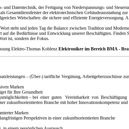
ro- und Datentechnik, der Fertigung von Niederspannungs- und Steueru
ls Gesamtdienstleister der elektrotechnischen Gebäudeausstattung zur V
reiches Wirtschaften: die sichere und effiziente Energieversorgung. Al
Wort steht und jeden Tag die Balance zwischen Tradition und Moderne 
rt auf die Bedürfnisse und Entwicklung unserer Beschäftigten. Finden S
Wort ist, sondern der Fokus.
lassung Elektro-Thomas Koblenz
Elektroniker im Bereich BMA - Br
usatzleistungen – (Über-) tarifliche Vergütung, Arbeitgeberzuschüsse 
lusiven Marken
dget für Ihre Gesundheit
gsmöglichkeiten – bei einer guten Vereinbarkeit von Beschäftigun
n einer zukunftsorientierten Branche mit hoher Innovationskompetenz un
mmierter Marken
 langfristigen Perspektiven in einer zukunftsorientierten Branche
. B. in einem persönlichen Austausch