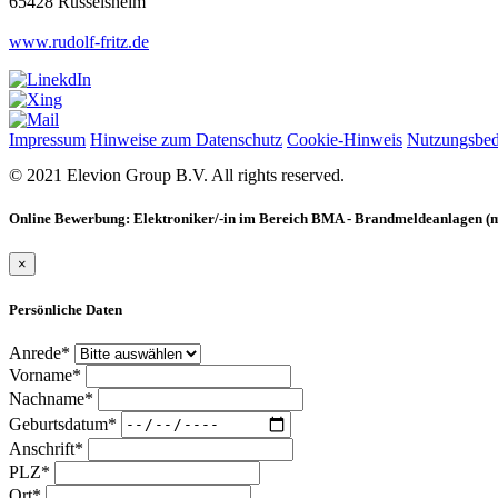
65428 Rüsselsheim
www.rudolf-fritz.de
Impressum
Hinweise zum Datenschutz
Cookie-Hinweis
Nutzungsbe
© 2021 Elevion Group B.V. All rights reserved.
Online Bewerbung: Elektroniker/-in im Bereich BMA - Brandmeldeanlagen (
×
Persönliche Daten
Anrede*
Vorname*
Nachname*
Geburtsdatum*
Anschrift*
PLZ*
Ort*