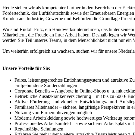
Heute stehen wir als kompetenter Partner in den Bereichen der Elekt
Fördertechnik, der Luftfahrttechnik sowie der Erneuerbaren Energien a
Kunden aus Industrie, Gewerbe und Behörden die Grundlage für erfolg
Wir sind Rudolf Fritz, ein Handwerksunternehmen, das hinter seinem 
Mitarbeitern, die Freude an ihrer Arbeit haben. Deshalb legen wir We
werden Sie Teil unseres Teams, in dem Menschlichkeit nicht nur ein 
Um weiterhin erfolgreich zu wachsen, suchen wir für unsere Nieder
Unsere Vorteile für Sie:
Faires, leistungsgerechtes Entlohnungssystem und attraktive Z
tarifgebundene Sonderzahlungen
Corporate Benefits – Angebote in Online-Shops u. a. mit exk
Betriebliche Zusatzkrankenversicherung – mit bis zu 600 € Bu
Aktive Förderung individueller Entwicklungs- und Aufstie
Familiäres Miteinander – sichere, langfristige Perspektiven i
Nutzung von Firmenfahrzeugen möglich
Moderne Arbeitskleidung sowie hochwertiges Werkzeug reno
Professionelles Arbeitsumfeld – sowie sicherer Arbeitsplatz mit
Regelmäßige Schulungen
Erfahren Sie mehr über weitere, attraktive Zusatzleistungen z