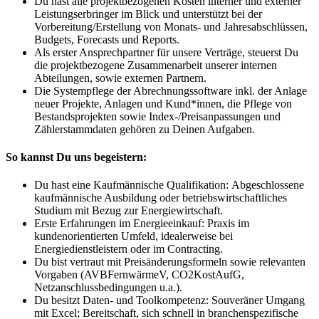
Du hast alle projektbezogenen Kosten interner und externer
Leistungserbringer im Blick und unterstützt bei der
Vorbereitung/Erstellung von Monats- und Jahresabschlüssen,
Budgets, Forecasts und Reports.
Als erster Ansprechpartner für unsere Verträge, steuerst Du
die projektbezogene Zusammenarbeit unserer internen
Abteilungen, sowie externen Partnern.
Die Systempflege der Abrechnungssoftware inkl. der Anlage
neuer Projekte, Anlagen und Kund*innen, die Pflege von
Bestandsprojekten sowie Index-/Preisanpassungen und
Zählerstammdaten gehören zu Deinen Aufgaben.
So kannst Du uns begeistern:
Du hast eine Kaufmännische Qualifikation: Abgeschlossene
kaufmännische Ausbildung oder betriebswirtschaftliches
Studium mit Bezug zur Energiewirtschaft.
Erste Erfahrungen im Energieeinkauf: Praxis im
kundenorientierten Umfeld, idealerweise bei
Energiedienstleistern oder im Contracting.
Du bist vertraut mit Preisänderungsformeln sowie relevanten
Vorgaben (AVBFernwärmeV, CO2KostAufG,
Netzanschlussbedingungen u.a.).
Du besitzt Daten- und Toolkompetenz: Souveräner Umgang
mit Excel; Bereitschaft, sich schnell in branchenspezifische