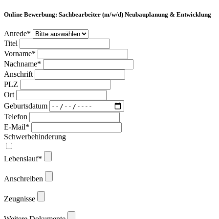
Online Bewerbung: Sachbearbeiter (m/w/d) Neubauplanung & Entwicklung
Anrede*
Titel
Vorname*
Nachname*
Anschrift
PLZ
Ort
Geburtsdatum
Telefon
E-Mail*
Schwerbehinderung
Lebenslauf*
Anschreiben
Zeugnisse
Weitere Dokumente