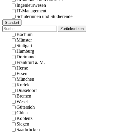
Ingenieurwesen
IT-Management
Schülerinnen und Studierende
Standort
Zurücksetzen
Bochum
Münster
Stuttgart
Hamburg
Dortmund
Frankfurt a. M.
Herne
Essen
München
Krefeld
Düsseldorf
Bremen
Wesel
Gütersloh
China
Koblenz
Siegen
Saarbrücken