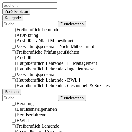
Zurücksetzen
Kategorie
Zurücksetzen
Freiberuflich Lehrende
Ausbildung
Aushilfen - Nicht Mitbestimmt
Verwaltungspersonal - Nicht Mitbestimmt
Freiberufliche Prüfungsaufsichten
Aushilfen
Hauptberuflich Lehrende - IT-Management
Hauptberuflich Lehrende - Ingenieurwesen
Verwaltungspersonal
Hauptberuflich Lehrende - BWL I
Hauptberuflich Lehrende - Gesundheit & Soziales
Position
Zurücksetzen
Beratung
Berufseinsteigerinnen
Berufserfahrene
BWL I
Freiberuflich Lehrende
Gesundheit und Soziales