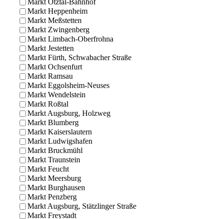
Markt Ötztal-Bahnhof
Markt Heppenheim
Markt Meßstetten
Markt Zwingenberg
Markt Limbach-Oberfrohna
Markt Jestetten
Markt Fürth, Schwabacher Straße
Markt Ochsenfurt
Markt Ramsau
Markt Eggolsheim-Neuses
Markt Wendelstein
Markt Roßtal
Markt Augsburg, Holzweg
Markt Blumberg
Markt Kaiserslautern
Markt Ludwigshafen
Markt Bruckmühl
Markt Traunstein
Markt Feucht
Markt Meersburg
Markt Burghausen
Markt Penzberg
Markt Augsburg, Stätzlinger Straße
Markt Freystadt