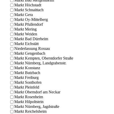
Markt Bad Mergentheim
Markt Höchstadt
Markt Schnaittach
Markt Gera
Markt Oy-Mittelberg
Markt Pfullendorf
Markt Mering
Markt Weiden
Markt Bad Dürrheim
Markt Eichstätt
Niederlassung Rossau
Markt Gengenbach
Markt Kempten, Oberstdorfer Straße
Markt Nürnberg, Landgrabenstr.
Markt Konstanz
Markt Butzbach
Markt Freiburg
Markt Sonthofen
Markt Pleinfeld
Markt Oberndorf am Neckar
Markt Rosenheim
Markt Hilpoltstein
Markt Nürnberg, Jagdstraße
Markt Reichelsheim