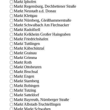
Markt Iphofen
Markt Regensburg, Dechbettener Straße
Markt Neustadt a.d. Donau
Markt Klettgau
Markt Nürnberg, Gleißhammerstraße
Markt Schwalbach Am Flechsacker
Markt Radolfzell
Markt Kelkheim Großer Haingraben
Markt Friedrichshafen
Markt Tuttlingen
Markt Käbschütztal
Markt Grainau
Markt Grimma
Markt Roth
Markt Ottobeuren
Markt Bruchsal
Markt Engen
Markt Starnberg
Markt Bobingen
Markt Tutzing
Markt Satteldorf
Markt Bayreuth, Nürnberger Straße
Markt Albstadt-Truchtelfingen
Markt Markt Schwaben