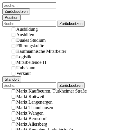
Zurücksetzen
Position
Zurücksetzen
Ausbildung
Aushilfen
Duales Studium
Führungskräfte
Kaufmännische Mitarbeiter
Logistik
Mitarbeitende IT
Unbekannt
Verkauf
Standort
Zurücksetzen
Markt Kaufbeuren, Türkheimer Straße
Markt Rottweil
Markt Langenargen
Markt Thannhausen
Markt Wangen
Markt Bernsdorf
Markt Allersberg
Markt Kempten, Ludwigstraße