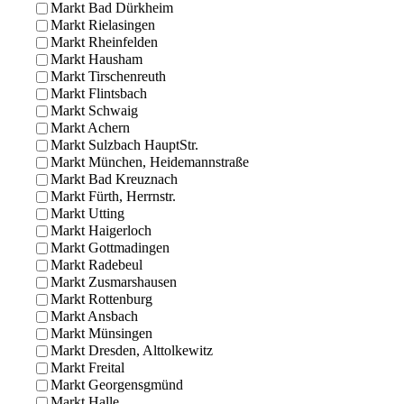
Markt Bad Dürkheim
Markt Rielasingen
Markt Rheinfelden
Markt Hausham
Markt Tirschenreuth
Markt Flintsbach
Markt Schwaig
Markt Achern
Markt Sulzbach HauptStr.
Markt München, Heidemannstraße
Markt Bad Kreuznach
Markt Fürth, Herrnstr.
Markt Utting
Markt Haigerloch
Markt Gottmadingen
Markt Radebeul
Markt Zusmarshausen
Markt Rottenburg
Markt Ansbach
Markt Münsingen
Markt Dresden, Alttolkewitz
Markt Freital
Markt Georgensgmünd
Markt Halle