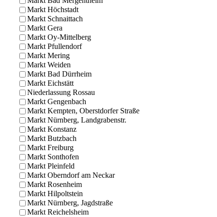
Markt Bad Mergentheim
Markt Höchstadt
Markt Schnaittach
Markt Gera
Markt Oy-Mittelberg
Markt Pfullendorf
Markt Mering
Markt Weiden
Markt Bad Dürrheim
Markt Eichstätt
Niederlassung Rossau
Markt Gengenbach
Markt Kempten, Oberstdorfer Straße
Markt Nürnberg, Landgrabenstr.
Markt Konstanz
Markt Butzbach
Markt Freiburg
Markt Sonthofen
Markt Pleinfeld
Markt Oberndorf am Neckar
Markt Rosenheim
Markt Hilpoltstein
Markt Nürnberg, Jagdstraße
Markt Reichelsheim