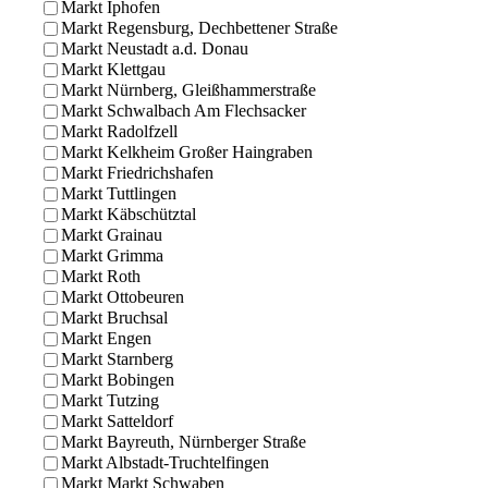
Markt Iphofen
Markt Regensburg, Dechbettener Straße
Markt Neustadt a.d. Donau
Markt Klettgau
Markt Nürnberg, Gleißhammerstraße
Markt Schwalbach Am Flechsacker
Markt Radolfzell
Markt Kelkheim Großer Haingraben
Markt Friedrichshafen
Markt Tuttlingen
Markt Käbschütztal
Markt Grainau
Markt Grimma
Markt Roth
Markt Ottobeuren
Markt Bruchsal
Markt Engen
Markt Starnberg
Markt Bobingen
Markt Tutzing
Markt Satteldorf
Markt Bayreuth, Nürnberger Straße
Markt Albstadt-Truchtelfingen
Markt Markt Schwaben