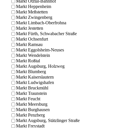
Markt Ötztal-Bahnhof
Markt Heppenheim
Markt Meßstetten
Markt Zwingenberg
Markt Limbach-Oberfrohna
Markt Jestetten
Markt Fürth, Schwabacher Straße
Markt Ochsenfurt
Markt Ramsau
Markt Eggolsheim-Neuses
Markt Wendelstein
Markt Roßtal
Markt Augsburg, Holzweg
Markt Blumberg
Markt Kaiserslautern
Markt Ludwigshafen
Markt Bruckmühl
Markt Traunstein
Markt Feucht
Markt Meersburg
Markt Burghausen
Markt Penzberg
Markt Augsburg, Stätzlinger Straße
Markt Freystadt