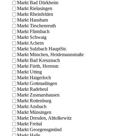
Markt Bad Dürkheim
Markt Rielasingen
Markt Rheinfelden
Markt Hausham
Markt Tirschenreuth
Markt Flintsbach
Markt Schwaig
Markt Achern
Markt Sulzbach HauptStr.
Markt München, Heidemannstraße
Markt Bad Kreuznach
Markt Fürth, Herrnstr.
Markt Utting
Markt Haigerloch
Markt Gottmadingen
Markt Radebeul
Markt Zusmarshausen
Markt Rottenburg
Markt Ansbach
Markt Münsingen
Markt Dresden, Alttolkewitz
Markt Freital
Markt Georgensgmünd
Markt Halle