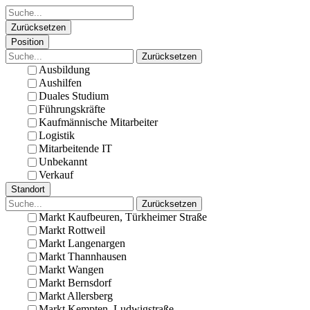
Zurücksetzen
Position
Zurücksetzen
Ausbildung
Aushilfen
Duales Studium
Führungskräfte
Kaufmännische Mitarbeiter
Logistik
Mitarbeitende IT
Unbekannt
Verkauf
Standort
Zurücksetzen
Markt Kaufbeuren, Türkheimer Straße
Markt Rottweil
Markt Langenargen
Markt Thannhausen
Markt Wangen
Markt Bernsdorf
Markt Allersberg
Markt Kempten, Ludwigstraße