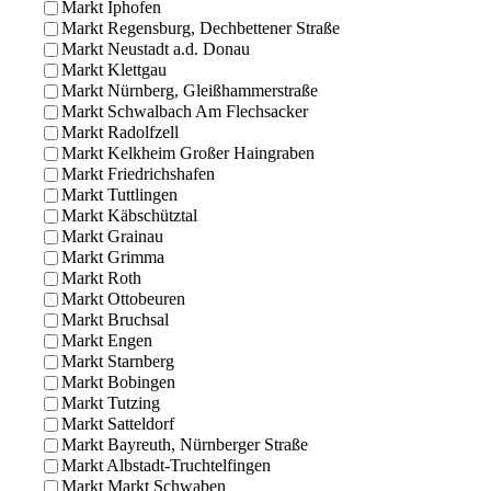
Markt Iphofen
Markt Regensburg, Dechbettener Straße
Markt Neustadt a.d. Donau
Markt Klettgau
Markt Nürnberg, Gleißhammerstraße
Markt Schwalbach Am Flechsacker
Markt Radolfzell
Markt Kelkheim Großer Haingraben
Markt Friedrichshafen
Markt Tuttlingen
Markt Käbschütztal
Markt Grainau
Markt Grimma
Markt Roth
Markt Ottobeuren
Markt Bruchsal
Markt Engen
Markt Starnberg
Markt Bobingen
Markt Tutzing
Markt Satteldorf
Markt Bayreuth, Nürnberger Straße
Markt Albstadt-Truchtelfingen
Markt Markt Schwaben