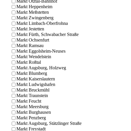
Markt Ötztal-Bahnhof
Markt Heppenheim
Markt Meßstetten
Markt Zwingenberg
Markt Limbach-Oberfrohna
Markt Jestetten
Markt Fürth, Schwabacher Straße
Markt Ochsenfurt
Markt Ramsau
Markt Eggolsheim-Neuses
Markt Wendelstein
Markt Roßtal
Markt Augsburg, Holzweg
Markt Blumberg
Markt Kaiserslautern
Markt Ludwigshafen
Markt Bruckmühl
Markt Traunstein
Markt Feucht
Markt Meersburg
Markt Burghausen
Markt Penzberg
Markt Augsburg, Stätzlinger Straße
Markt Freystadt