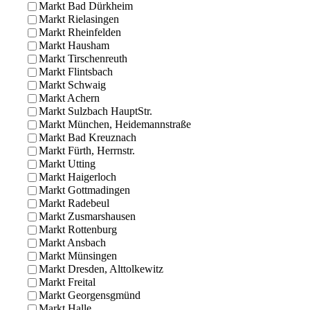
Markt Bad Dürkheim
Markt Rielasingen
Markt Rheinfelden
Markt Hausham
Markt Tirschenreuth
Markt Flintsbach
Markt Schwaig
Markt Achern
Markt Sulzbach HauptStr.
Markt München, Heidemannstraße
Markt Bad Kreuznach
Markt Fürth, Herrnstr.
Markt Utting
Markt Haigerloch
Markt Gottmadingen
Markt Radebeul
Markt Zusmarshausen
Markt Rottenburg
Markt Ansbach
Markt Münsingen
Markt Dresden, Alttolkewitz
Markt Freital
Markt Georgensgmünd
Markt Halle