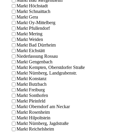
Markt Bad Mergentheim
Markt Höchstadt
Markt Schnaittach
Markt Gera
Markt Oy-Mittelberg
Markt Pfullendorf
Markt Mering
Markt Weiden
Markt Bad Dürrheim
Markt Eichstätt
Niederlassung Rossau
Markt Gengenbach
Markt Kempten, Oberstdorfer Straße
Markt Nürnberg, Landgrabenstr.
Markt Konstanz
Markt Butzbach
Markt Freiburg
Markt Sonthofen
Markt Pleinfeld
Markt Oberndorf am Neckar
Markt Rosenheim
Markt Hilpoltstein
Markt Nürnberg, Jagdstraße
Markt Reichelsheim