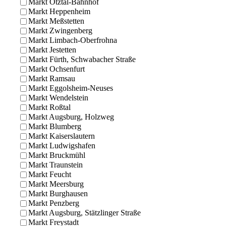
Markt Ötztal-Bahnhof
Markt Heppenheim
Markt Meßstetten
Markt Zwingenberg
Markt Limbach-Oberfrohna
Markt Jestetten
Markt Fürth, Schwabacher Straße
Markt Ochsenfurt
Markt Ramsau
Markt Eggolsheim-Neuses
Markt Wendelstein
Markt Roßtal
Markt Augsburg, Holzweg
Markt Blumberg
Markt Kaiserslautern
Markt Ludwigshafen
Markt Bruckmühl
Markt Traunstein
Markt Feucht
Markt Meersburg
Markt Burghausen
Markt Penzberg
Markt Augsburg, Stätzlinger Straße
Markt Freystadt