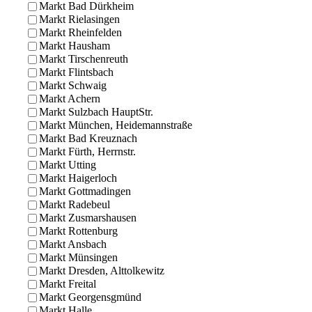
Markt Bad Dürkheim
Markt Rielasingen
Markt Rheinfelden
Markt Hausham
Markt Tirschenreuth
Markt Flintsbach
Markt Schwaig
Markt Achern
Markt Sulzbach HauptStr.
Markt München, Heidemannstraße
Markt Bad Kreuznach
Markt Fürth, Herrnstr.
Markt Utting
Markt Haigerloch
Markt Gottmadingen
Markt Radebeul
Markt Zusmarshausen
Markt Rottenburg
Markt Ansbach
Markt Münsingen
Markt Dresden, Alttolkewitz
Markt Freital
Markt Georgensgmünd
Markt Halle