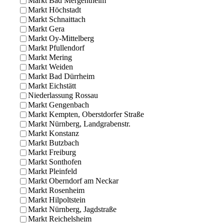
Markt Bad Mergentheim
Markt Höchstadt
Markt Schnaittach
Markt Gera
Markt Oy-Mittelberg
Markt Pfullendorf
Markt Mering
Markt Weiden
Markt Bad Dürrheim
Markt Eichstätt
Niederlassung Rossau
Markt Gengenbach
Markt Kempten, Oberstdorfer Straße
Markt Nürnberg, Landgrabenstr.
Markt Konstanz
Markt Butzbach
Markt Freiburg
Markt Sonthofen
Markt Pleinfeld
Markt Oberndorf am Neckar
Markt Rosenheim
Markt Hilpoltstein
Markt Nürnberg, Jagdstraße
Markt Reichelsheim