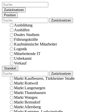
Zurücksetzen
Position
Zurücksetzen
Ausbildung
Aushilfen
Duales Studium
Führungskräfte
Kaufmännische Mitarbeiter
Logistik
Mitarbeitende IT
Unbekannt
Verkauf
Standort
Zurücksetzen
Markt Kaufbeuren, Türkheimer Straße
Markt Rottweil
Markt Langenargen
Markt Thannhausen
Markt Wangen
Markt Bernsdorf
Markt Allersberg
Markt Kempten, Ludwigstraße