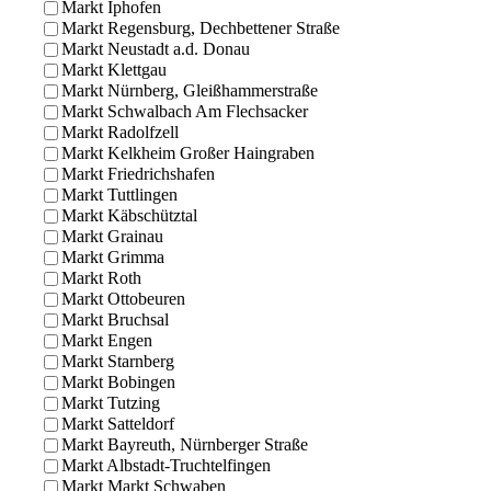
Markt Iphofen
Markt Regensburg, Dechbettener Straße
Markt Neustadt a.d. Donau
Markt Klettgau
Markt Nürnberg, Gleißhammerstraße
Markt Schwalbach Am Flechsacker
Markt Radolfzell
Markt Kelkheim Großer Haingraben
Markt Friedrichshafen
Markt Tuttlingen
Markt Käbschütztal
Markt Grainau
Markt Grimma
Markt Roth
Markt Ottobeuren
Markt Bruchsal
Markt Engen
Markt Starnberg
Markt Bobingen
Markt Tutzing
Markt Satteldorf
Markt Bayreuth, Nürnberger Straße
Markt Albstadt-Truchtelfingen
Markt Markt Schwaben