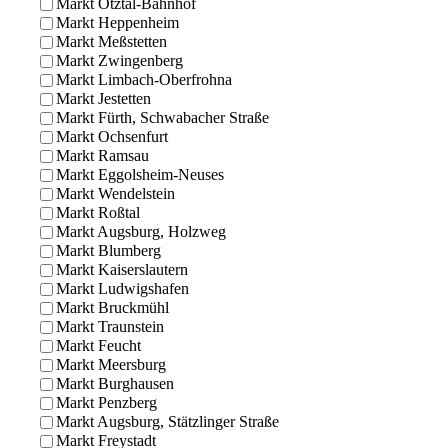
Markt Ötztal-Bahnhof
Markt Heppenheim
Markt Meßstetten
Markt Zwingenberg
Markt Limbach-Oberfrohna
Markt Jestetten
Markt Fürth, Schwabacher Straße
Markt Ochsenfurt
Markt Ramsau
Markt Eggolsheim-Neuses
Markt Wendelstein
Markt Roßtal
Markt Augsburg, Holzweg
Markt Blumberg
Markt Kaiserslautern
Markt Ludwigshafen
Markt Bruckmühl
Markt Traunstein
Markt Feucht
Markt Meersburg
Markt Burghausen
Markt Penzberg
Markt Augsburg, Stätzlinger Straße
Markt Freystadt