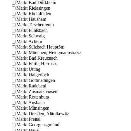
Markt Bad Dürkheim
Markt Rielasingen
Markt Rheinfelden
Markt Hausham
Markt Tirschenreuth
Markt Flintsbach
Markt Schwaig
Markt Achern
Markt Sulzbach HauptStr.
Markt München, Heidemannstraße
Markt Bad Kreuznach
Markt Fürth, Herrnstr.
Markt Utting
Markt Haigerloch
Markt Gottmadingen
Markt Radebeul
Markt Zusmarshausen
Markt Rottenburg
Markt Ansbach
Markt Münsingen
Markt Dresden, Alttolkewitz
Markt Freital
Markt Georgensgmünd
Markt Halle