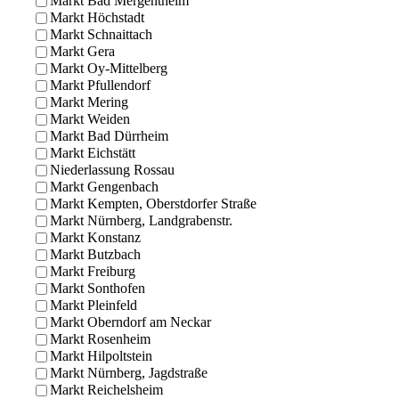
Markt Bad Mergentheim
Markt Höchstadt
Markt Schnaittach
Markt Gera
Markt Oy-Mittelberg
Markt Pfullendorf
Markt Mering
Markt Weiden
Markt Bad Dürrheim
Markt Eichstätt
Niederlassung Rossau
Markt Gengenbach
Markt Kempten, Oberstdorfer Straße
Markt Nürnberg, Landgrabenstr.
Markt Konstanz
Markt Butzbach
Markt Freiburg
Markt Sonthofen
Markt Pleinfeld
Markt Oberndorf am Neckar
Markt Rosenheim
Markt Hilpoltstein
Markt Nürnberg, Jagdstraße
Markt Reichelsheim