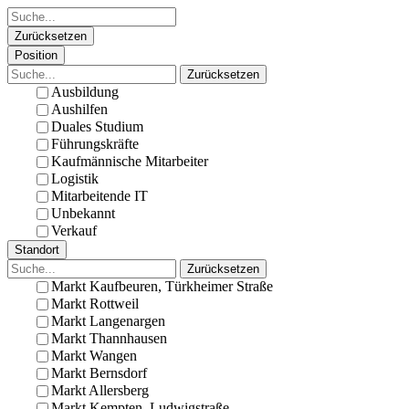
Zurücksetzen
Position
Zurücksetzen
Ausbildung
Aushilfen
Duales Studium
Führungskräfte
Kaufmännische Mitarbeiter
Logistik
Mitarbeitende IT
Unbekannt
Verkauf
Standort
Zurücksetzen
Markt Kaufbeuren, Türkheimer Straße
Markt Rottweil
Markt Langenargen
Markt Thannhausen
Markt Wangen
Markt Bernsdorf
Markt Allersberg
Markt Kempten, Ludwigstraße