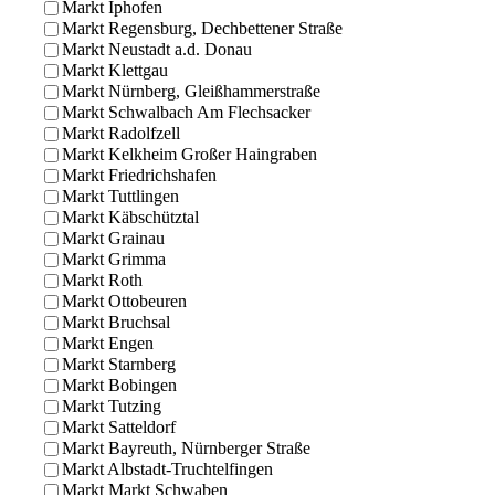
Markt Iphofen
Markt Regensburg, Dechbettener Straße
Markt Neustadt a.d. Donau
Markt Klettgau
Markt Nürnberg, Gleißhammerstraße
Markt Schwalbach Am Flechsacker
Markt Radolfzell
Markt Kelkheim Großer Haingraben
Markt Friedrichshafen
Markt Tuttlingen
Markt Käbschütztal
Markt Grainau
Markt Grimma
Markt Roth
Markt Ottobeuren
Markt Bruchsal
Markt Engen
Markt Starnberg
Markt Bobingen
Markt Tutzing
Markt Satteldorf
Markt Bayreuth, Nürnberger Straße
Markt Albstadt-Truchtelfingen
Markt Markt Schwaben