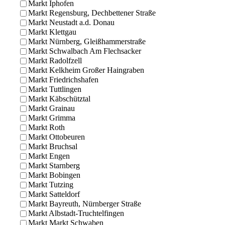
Markt Iphofen
Markt Regensburg, Dechbettener Straße
Markt Neustadt a.d. Donau
Markt Klettgau
Markt Nürnberg, Gleißhammerstraße
Markt Schwalbach Am Flechsacker
Markt Radolfzell
Markt Kelkheim Großer Haingraben
Markt Friedrichshafen
Markt Tuttlingen
Markt Käbschütztal
Markt Grainau
Markt Grimma
Markt Roth
Markt Ottobeuren
Markt Bruchsal
Markt Engen
Markt Starnberg
Markt Bobingen
Markt Tutzing
Markt Satteldorf
Markt Bayreuth, Nürnberger Straße
Markt Albstadt-Truchtelfingen
Markt Markt Schwaben