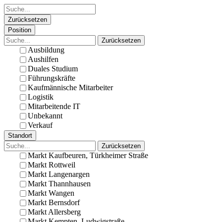
Zurücksetzen
Position
Zurücksetzen
Ausbildung
Aushilfen
Duales Studium
Führungskräfte
Kaufmännische Mitarbeiter
Logistik
Mitarbeitende IT
Unbekannt
Verkauf
Standort
Zurücksetzen
Markt Kaufbeuren, Türkheimer Straße
Markt Rottweil
Markt Langenargen
Markt Thannhausen
Markt Wangen
Markt Bernsdorf
Markt Allersberg
Markt Kempten, Ludwigstraße