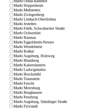
Markt Ötztal-Bahnhof
Markt Heppenheim
Markt Meßstetten
Markt Zwingenberg
Markt Limbach-Oberfrohna
Markt Jestetten
Markt Fürth, Schwabacher Straße
Markt Ochsenfurt
Markt Ramsau
Markt Eggolsheim-Neuses
Markt Wendelstein
Markt Roßtal
Markt Augsburg, Holzweg
Markt Blumberg
Markt Kaiserslautern
Markt Ludwigshafen
Markt Bruckmühl
Markt Traunstein
Markt Feucht
Markt Meersburg
Markt Burghausen
Markt Penzberg
Markt Augsburg, Stätzlinger Straße
Markt Freystadt