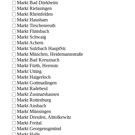
Markt Bad Dürkheim
Markt Rielasingen
Markt Rheinfelden
Markt Hausham
Markt Tirschenreuth
Markt Flintsbach
Markt Schwaig
Markt Achern
Markt Sulzbach HauptStr.
Markt München, Heidemannstraße
Markt Bad Kreuznach
Markt Fürth, Herrnstr.
Markt Utting
Markt Haigerloch
Markt Gottmadingen
Markt Radebeul
Markt Zusmarshausen
Markt Rottenburg
Markt Ansbach
Markt Münsingen
Markt Dresden, Alttolkewitz
Markt Freital
Markt Georgensgmünd
Markt Halle