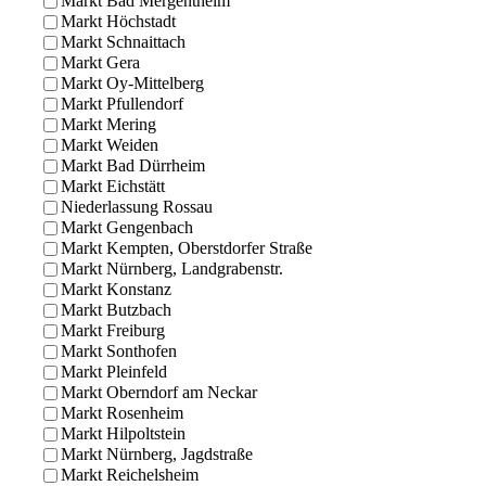
Markt Bad Mergentheim
Markt Höchstadt
Markt Schnaittach
Markt Gera
Markt Oy-Mittelberg
Markt Pfullendorf
Markt Mering
Markt Weiden
Markt Bad Dürrheim
Markt Eichstätt
Niederlassung Rossau
Markt Gengenbach
Markt Kempten, Oberstdorfer Straße
Markt Nürnberg, Landgrabenstr.
Markt Konstanz
Markt Butzbach
Markt Freiburg
Markt Sonthofen
Markt Pleinfeld
Markt Oberndorf am Neckar
Markt Rosenheim
Markt Hilpoltstein
Markt Nürnberg, Jagdstraße
Markt Reichelsheim