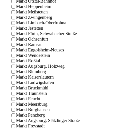
Markt Ötztal-Bahnhof
Markt Heppenheim
Markt Meßstetten
Markt Zwingenberg
Markt Limbach-Oberfrohna
Markt Jestetten
Markt Fürth, Schwabacher Straße
Markt Ochsenfurt
Markt Ramsau
Markt Eggolsheim-Neuses
Markt Wendelstein
Markt Roßtal
Markt Augsburg, Holzweg
Markt Blumberg
Markt Kaiserslautern
Markt Ludwigshafen
Markt Bruckmühl
Markt Traunstein
Markt Feucht
Markt Meersburg
Markt Burghausen
Markt Penzberg
Markt Augsburg, Stätzlinger Straße
Markt Freystadt