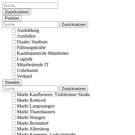
Zurücksetzen
Position
Zurücksetzen
Ausbildung
Aushilfen
Duales Studium
Führungskräfte
Kaufmännische Mitarbeiter
Logistik
Mitarbeitende IT
Unbekannt
Verkauf
Standort
Zurücksetzen
Markt Kaufbeuren, Türkheimer Straße
Markt Rottweil
Markt Langenargen
Markt Thannhausen
Markt Wangen
Markt Bernsdorf
Markt Allersberg
Markt Kempten, Ludwigstraße