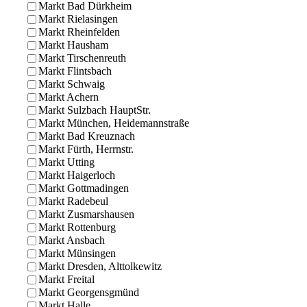
Markt Bad Dürkheim
Markt Rielasingen
Markt Rheinfelden
Markt Hausham
Markt Tirschenreuth
Markt Flintsbach
Markt Schwaig
Markt Achern
Markt Sulzbach HauptStr.
Markt München, Heidemannstraße
Markt Bad Kreuznach
Markt Fürth, Herrnstr.
Markt Utting
Markt Haigerloch
Markt Gottmadingen
Markt Radebeul
Markt Zusmarshausen
Markt Rottenburg
Markt Ansbach
Markt Münsingen
Markt Dresden, Alttolkewitz
Markt Freital
Markt Georgensgmünd
Markt Halle