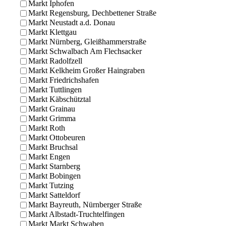
Markt Iphofen
Markt Regensburg, Dechbettener Straße
Markt Neustadt a.d. Donau
Markt Klettgau
Markt Nürnberg, Gleißhammerstraße
Markt Schwalbach Am Flechsacker
Markt Radolfzell
Markt Kelkheim Großer Haingraben
Markt Friedrichshafen
Markt Tuttlingen
Markt Käbschütztal
Markt Grainau
Markt Grimma
Markt Roth
Markt Ottobeuren
Markt Bruchsal
Markt Engen
Markt Starnberg
Markt Bobingen
Markt Tutzing
Markt Satteldorf
Markt Bayreuth, Nürnberger Straße
Markt Albstadt-Truchtelfingen
Markt Markt Schwaben