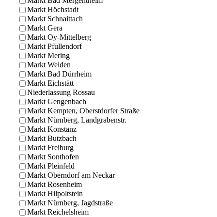
Markt Bad Mergentheim
Markt Höchstadt
Markt Schnaittach
Markt Gera
Markt Oy-Mittelberg
Markt Pfullendorf
Markt Mering
Markt Weiden
Markt Bad Dürrheim
Markt Eichstätt
Niederlassung Rossau
Markt Gengenbach
Markt Kempten, Oberstdorfer Straße
Markt Nürnberg, Landgrabenstr.
Markt Konstanz
Markt Butzbach
Markt Freiburg
Markt Sonthofen
Markt Pleinfeld
Markt Oberndorf am Neckar
Markt Rosenheim
Markt Hilpoltstein
Markt Nürnberg, Jagdstraße
Markt Reichelsheim