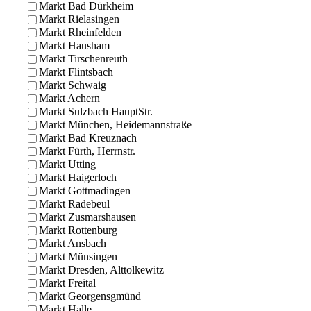
Markt Bad Dürkheim
Markt Rielasingen
Markt Rheinfelden
Markt Hausham
Markt Tirschenreuth
Markt Flintsbach
Markt Schwaig
Markt Achern
Markt Sulzbach HauptStr.
Markt München, Heidemannstraße
Markt Bad Kreuznach
Markt Fürth, Herrnstr.
Markt Utting
Markt Haigerloch
Markt Gottmadingen
Markt Radebeul
Markt Zusmarshausen
Markt Rottenburg
Markt Ansbach
Markt Münsingen
Markt Dresden, Alttolkewitz
Markt Freital
Markt Georgensgmünd
Markt Halle