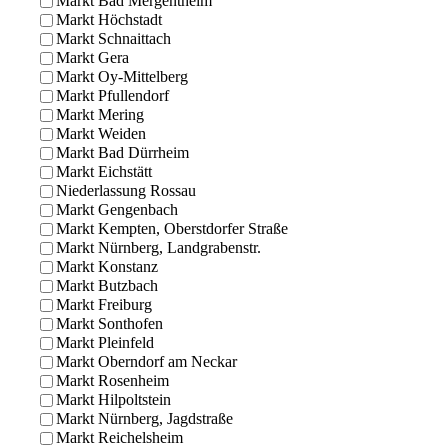
Markt Bad Mergentheim
Markt Höchstadt
Markt Schnaittach
Markt Gera
Markt Oy-Mittelberg
Markt Pfullendorf
Markt Mering
Markt Weiden
Markt Bad Dürrheim
Markt Eichstätt
Niederlassung Rossau
Markt Gengenbach
Markt Kempten, Oberstdorfer Straße
Markt Nürnberg, Landgrabenstr.
Markt Konstanz
Markt Butzbach
Markt Freiburg
Markt Sonthofen
Markt Pleinfeld
Markt Oberndorf am Neckar
Markt Rosenheim
Markt Hilpoltstein
Markt Nürnberg, Jagdstraße
Markt Reichelsheim