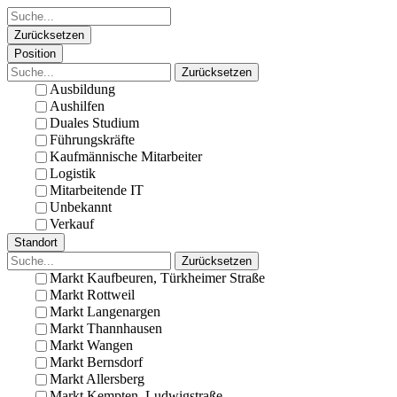
Zurücksetzen
Position
Zurücksetzen
Ausbildung
Aushilfen
Duales Studium
Führungskräfte
Kaufmännische Mitarbeiter
Logistik
Mitarbeitende IT
Unbekannt
Verkauf
Standort
Zurücksetzen
Markt Kaufbeuren, Türkheimer Straße
Markt Rottweil
Markt Langenargen
Markt Thannhausen
Markt Wangen
Markt Bernsdorf
Markt Allersberg
Markt Kempten, Ludwigstraße