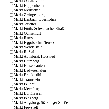
Markt Ötztal-Bahnhof
Markt Heppenheim
Markt Meßstetten
Markt Zwingenberg
Markt Limbach-Oberfrohna
Markt Jestetten
Markt Fürth, Schwabacher Straße
Markt Ochsenfurt
Markt Ramsau
Markt Eggolsheim-Neuses
Markt Wendelstein
Markt Roßtal
Markt Augsburg, Holzweg
Markt Blumberg
Markt Kaiserslautern
Markt Ludwigshafen
Markt Bruckmühl
Markt Traunstein
Markt Feucht
Markt Meersburg
Markt Burghausen
Markt Penzberg
Markt Augsburg, Stätzlinger Straße
Markt Freystadt