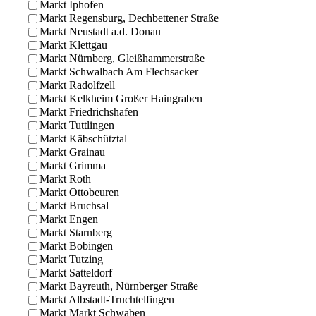
Markt Iphofen
Markt Regensburg, Dechbettener Straße
Markt Neustadt a.d. Donau
Markt Klettgau
Markt Nürnberg, Gleißhammerstraße
Markt Schwalbach Am Flechsacker
Markt Radolfzell
Markt Kelkheim Großer Haingraben
Markt Friedrichshafen
Markt Tuttlingen
Markt Käbschütztal
Markt Grainau
Markt Grimma
Markt Roth
Markt Ottobeuren
Markt Bruchsal
Markt Engen
Markt Starnberg
Markt Bobingen
Markt Tutzing
Markt Satteldorf
Markt Bayreuth, Nürnberger Straße
Markt Albstadt-Truchtelfingen
Markt Markt Schwaben