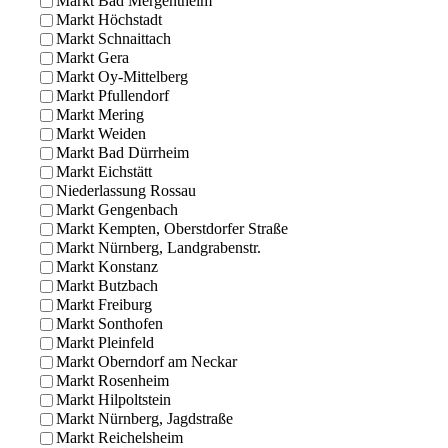
Markt Bad Mergentheim
Markt Höchstadt
Markt Schnaittach
Markt Gera
Markt Oy-Mittelberg
Markt Pfullendorf
Markt Mering
Markt Weiden
Markt Bad Dürrheim
Markt Eichstätt
Niederlassung Rossau
Markt Gengenbach
Markt Kempten, Oberstdorfer Straße
Markt Nürnberg, Landgrabenstr.
Markt Konstanz
Markt Butzbach
Markt Freiburg
Markt Sonthofen
Markt Pleinfeld
Markt Oberndorf am Neckar
Markt Rosenheim
Markt Hilpoltstein
Markt Nürnberg, Jagdstraße
Markt Reichelsheim