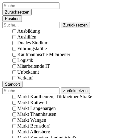
Zurücksetzen
Position
Zurücksetzen
Ausbildung
Aushilfen
Duales Studium
Führungskräfte
Kaufmännische Mitarbeiter
Logistik
Mitarbeitende IT
Unbekannt
Verkauf
Standort
Zurücksetzen
Markt Kaufbeuren, Türkheimer Straße
Markt Rottweil
Markt Langenargen
Markt Thannhausen
Markt Wangen
Markt Bernsdorf
Markt Allersberg
Markt Kempten, Ludwigstraße