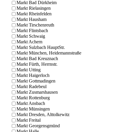
Markt Bad Dürkheim
Markt Rielasingen
Markt Rheinfelden
Markt Hausham
Markt Tirschenreuth
Markt Flintsbach
Markt Schwaig
Markt Achern
Markt Sulzbach HauptStr.
Markt München, Heidemannstraße
Markt Bad Kreuznach
Markt Fürth, Herrnstr.
Markt Utting
Markt Haigerloch
Markt Gottmadingen
Markt Radebeul
Markt Zusmarshausen
Markt Rottenburg
Markt Ansbach
Markt Münsingen
Markt Dresden, Alttolkewitz
Markt Freital
Markt Georgensgmünd
Markt Halle