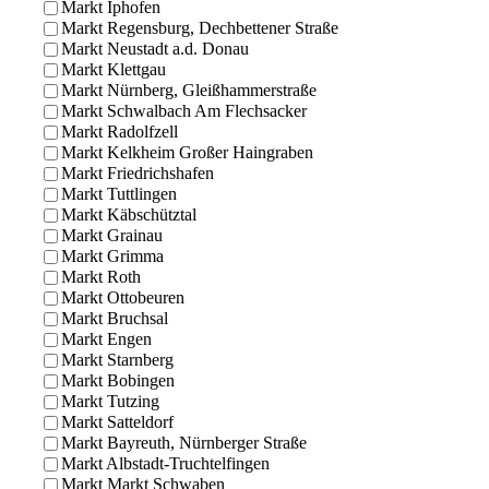
Markt Iphofen
Markt Regensburg, Dechbettener Straße
Markt Neustadt a.d. Donau
Markt Klettgau
Markt Nürnberg, Gleißhammerstraße
Markt Schwalbach Am Flechsacker
Markt Radolfzell
Markt Kelkheim Großer Haingraben
Markt Friedrichshafen
Markt Tuttlingen
Markt Käbschütztal
Markt Grainau
Markt Grimma
Markt Roth
Markt Ottobeuren
Markt Bruchsal
Markt Engen
Markt Starnberg
Markt Bobingen
Markt Tutzing
Markt Satteldorf
Markt Bayreuth, Nürnberger Straße
Markt Albstadt-Truchtelfingen
Markt Markt Schwaben