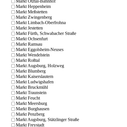
Markt Ötztal-Bahnhof
Markt Heppenheim
Markt Meßstetten
Markt Zwingenberg
Markt Limbach-Oberfrohna
Markt Jestetten
Markt Fürth, Schwabacher Straße
Markt Ochsenfurt
Markt Ramsau
Markt Eggolsheim-Neuses
Markt Wendelstein
Markt Roßtal
Markt Augsburg, Holzweg
Markt Blumberg
Markt Kaiserslautern
Markt Ludwigshafen
Markt Bruckmühl
Markt Traunstein
Markt Feucht
Markt Meersburg
Markt Burghausen
Markt Penzberg
Markt Augsburg, Stätzlinger Straße
Markt Freystadt