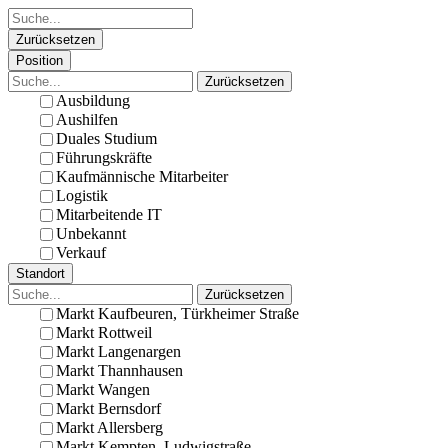
Zurücksetzen
Position
Zurücksetzen
Ausbildung
Aushilfen
Duales Studium
Führungskräfte
Kaufmännische Mitarbeiter
Logistik
Mitarbeitende IT
Unbekannt
Verkauf
Standort
Zurücksetzen
Markt Kaufbeuren, Türkheimer Straße
Markt Rottweil
Markt Langenargen
Markt Thannhausen
Markt Wangen
Markt Bernsdorf
Markt Allersberg
Markt Kempten, Ludwigstraße