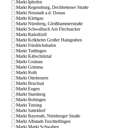
Markt Iphofen
Markt Regensburg, Dechbettener Straße
Markt Neustadt a.d. Donau
Markt Klettgau
Markt Nürnberg, Gleißhammerstraße
Markt Schwalbach Am Flechsacker
Markt Radolfzell
Markt Kelkheim Großer Haingraben
Markt Friedrichshafen
Markt Tuttlingen
Markt Käbschütztal
Markt Grainau
Markt Grimma
Markt Roth
Markt Ottobeuren
Markt Bruchsal
Markt Engen
Markt Starnberg
Markt Bobingen
Markt Tutzing
Markt Satteldorf
Markt Bayreuth, Nürnberger Straße
Markt Albstadt-Truchtelfingen
Markt Markt Schwaben