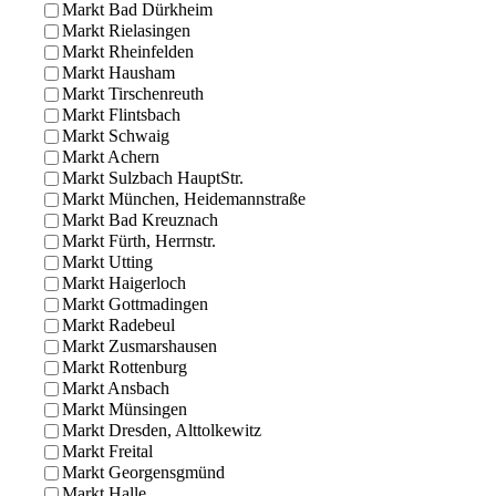
Markt Bad Dürkheim
Markt Rielasingen
Markt Rheinfelden
Markt Hausham
Markt Tirschenreuth
Markt Flintsbach
Markt Schwaig
Markt Achern
Markt Sulzbach HauptStr.
Markt München, Heidemannstraße
Markt Bad Kreuznach
Markt Fürth, Herrnstr.
Markt Utting
Markt Haigerloch
Markt Gottmadingen
Markt Radebeul
Markt Zusmarshausen
Markt Rottenburg
Markt Ansbach
Markt Münsingen
Markt Dresden, Alttolkewitz
Markt Freital
Markt Georgensgmünd
Markt Halle