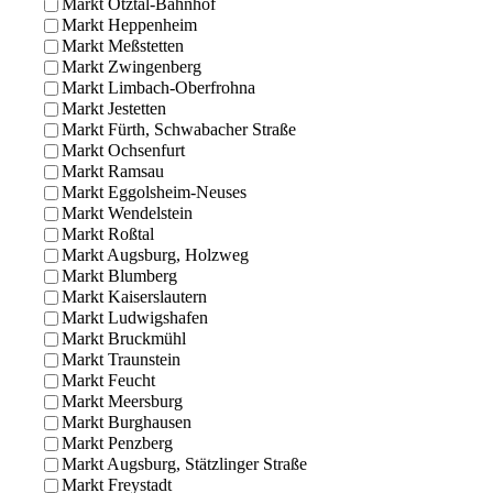
Markt Ötztal-Bahnhof
Markt Heppenheim
Markt Meßstetten
Markt Zwingenberg
Markt Limbach-Oberfrohna
Markt Jestetten
Markt Fürth, Schwabacher Straße
Markt Ochsenfurt
Markt Ramsau
Markt Eggolsheim-Neuses
Markt Wendelstein
Markt Roßtal
Markt Augsburg, Holzweg
Markt Blumberg
Markt Kaiserslautern
Markt Ludwigshafen
Markt Bruckmühl
Markt Traunstein
Markt Feucht
Markt Meersburg
Markt Burghausen
Markt Penzberg
Markt Augsburg, Stätzlinger Straße
Markt Freystadt