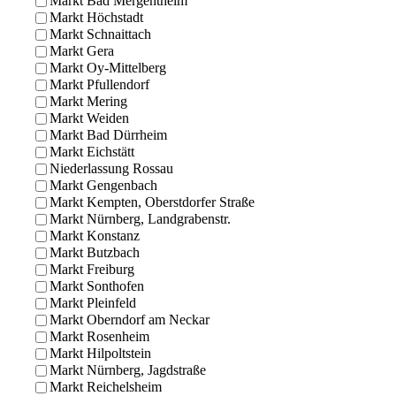
Markt Bad Mergentheim
Markt Höchstadt
Markt Schnaittach
Markt Gera
Markt Oy-Mittelberg
Markt Pfullendorf
Markt Mering
Markt Weiden
Markt Bad Dürrheim
Markt Eichstätt
Niederlassung Rossau
Markt Gengenbach
Markt Kempten, Oberstdorfer Straße
Markt Nürnberg, Landgrabenstr.
Markt Konstanz
Markt Butzbach
Markt Freiburg
Markt Sonthofen
Markt Pleinfeld
Markt Oberndorf am Neckar
Markt Rosenheim
Markt Hilpoltstein
Markt Nürnberg, Jagdstraße
Markt Reichelsheim