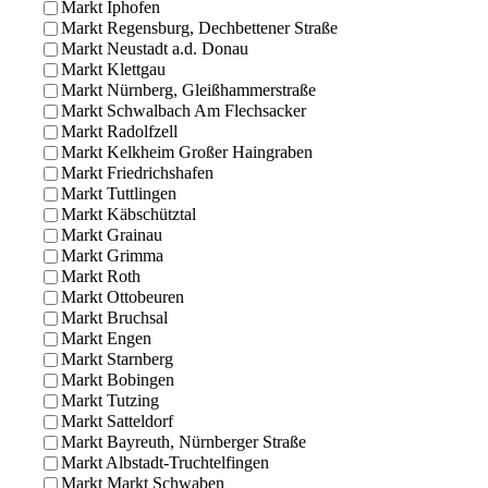
Markt Iphofen
Markt Regensburg, Dechbettener Straße
Markt Neustadt a.d. Donau
Markt Klettgau
Markt Nürnberg, Gleißhammerstraße
Markt Schwalbach Am Flechsacker
Markt Radolfzell
Markt Kelkheim Großer Haingraben
Markt Friedrichshafen
Markt Tuttlingen
Markt Käbschütztal
Markt Grainau
Markt Grimma
Markt Roth
Markt Ottobeuren
Markt Bruchsal
Markt Engen
Markt Starnberg
Markt Bobingen
Markt Tutzing
Markt Satteldorf
Markt Bayreuth, Nürnberger Straße
Markt Albstadt-Truchtelfingen
Markt Markt Schwaben