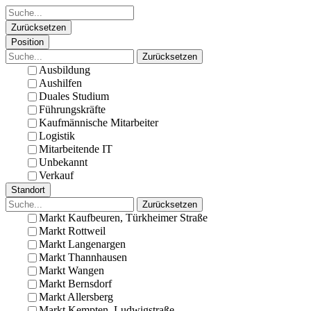
Zurücksetzen
Position
Zurücksetzen
Ausbildung
Aushilfen
Duales Studium
Führungskräfte
Kaufmännische Mitarbeiter
Logistik
Mitarbeitende IT
Unbekannt
Verkauf
Standort
Zurücksetzen
Markt Kaufbeuren, Türkheimer Straße
Markt Rottweil
Markt Langenargen
Markt Thannhausen
Markt Wangen
Markt Bernsdorf
Markt Allersberg
Markt Kempten, Ludwigstraße