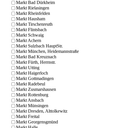
Markt Bad Dürkheim
Markt Rielasingen
Markt Rheinfelden
Markt Hausham
Markt Tirschenreuth
Markt Flintsbach
Markt Schwaig
Markt Achern
Markt Sulzbach HauptStr.
Markt München, Heidemannstraße
Markt Bad Kreuznach
Markt Fürth, Herrnstr.
Markt Utting
Markt Haigerloch
Markt Gottmadingen
Markt Radebeul
Markt Zusmarshausen
Markt Rottenburg
Markt Ansbach
Markt Münsingen
Markt Dresden, Alttolkewitz
Markt Freital
Markt Georgensgmünd
Markt Halle