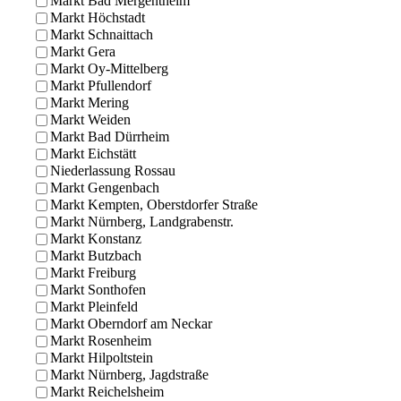
Markt Bad Mergentheim
Markt Höchstadt
Markt Schnaittach
Markt Gera
Markt Oy-Mittelberg
Markt Pfullendorf
Markt Mering
Markt Weiden
Markt Bad Dürrheim
Markt Eichstätt
Niederlassung Rossau
Markt Gengenbach
Markt Kempten, Oberstdorfer Straße
Markt Nürnberg, Landgrabenstr.
Markt Konstanz
Markt Butzbach
Markt Freiburg
Markt Sonthofen
Markt Pleinfeld
Markt Oberndorf am Neckar
Markt Rosenheim
Markt Hilpoltstein
Markt Nürnberg, Jagdstraße
Markt Reichelsheim