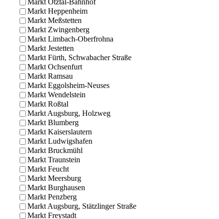
Markt Ötztal-Bahnhof
Markt Heppenheim
Markt Meßstetten
Markt Zwingenberg
Markt Limbach-Oberfrohna
Markt Jestetten
Markt Fürth, Schwabacher Straße
Markt Ochsenfurt
Markt Ramsau
Markt Eggolsheim-Neuses
Markt Wendelstein
Markt Roßtal
Markt Augsburg, Holzweg
Markt Blumberg
Markt Kaiserslautern
Markt Ludwigshafen
Markt Bruckmühl
Markt Traunstein
Markt Feucht
Markt Meersburg
Markt Burghausen
Markt Penzberg
Markt Augsburg, Stätzlinger Straße
Markt Freystadt