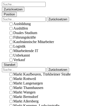
Zurücksetzen
Position
Zurücksetzen
Ausbildung
Aushilfen
Duales Studium
Führungskräfte
Kaufmännische Mitarbeiter
Logistik
Mitarbeitende IT
Unbekannt
Verkauf
Standort
Zurücksetzen
Markt Kaufbeuren, Türkheimer Straße
Markt Rottweil
Markt Langenargen
Markt Thannhausen
Markt Wangen
Markt Bernsdorf
Markt Allersberg
Markt Kempten, Ludwigstraße