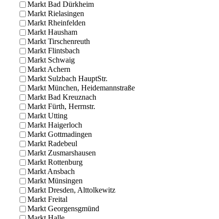
Markt Bad Dürkheim
Markt Rielasingen
Markt Rheinfelden
Markt Hausham
Markt Tirschenreuth
Markt Flintsbach
Markt Schwaig
Markt Achern
Markt Sulzbach HauptStr.
Markt München, Heidemannstraße
Markt Bad Kreuznach
Markt Fürth, Herrnstr.
Markt Utting
Markt Haigerloch
Markt Gottmadingen
Markt Radebeul
Markt Zusmarshausen
Markt Rottenburg
Markt Ansbach
Markt Münsingen
Markt Dresden, Alttolkewitz
Markt Freital
Markt Georgensgmünd
Markt Halle