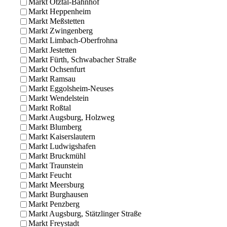
Markt Ötztal-Bahnhof
Markt Heppenheim
Markt Meßstetten
Markt Zwingenberg
Markt Limbach-Oberfrohna
Markt Jestetten
Markt Fürth, Schwabacher Straße
Markt Ochsenfurt
Markt Ramsau
Markt Eggolsheim-Neuses
Markt Wendelstein
Markt Roßtal
Markt Augsburg, Holzweg
Markt Blumberg
Markt Kaiserslautern
Markt Ludwigshafen
Markt Bruckmühl
Markt Traunstein
Markt Feucht
Markt Meersburg
Markt Burghausen
Markt Penzberg
Markt Augsburg, Stätzlinger Straße
Markt Freystadt