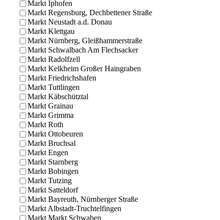
Markt Iphofen
Markt Regensburg, Dechbettener Straße
Markt Neustadt a.d. Donau
Markt Klettgau
Markt Nürnberg, Gleißhammerstraße
Markt Schwalbach Am Flechsacker
Markt Radolfzell
Markt Kelkheim Großer Haingraben
Markt Friedrichshafen
Markt Tuttlingen
Markt Käbschütztal
Markt Grainau
Markt Grimma
Markt Roth
Markt Ottobeuren
Markt Bruchsal
Markt Engen
Markt Starnberg
Markt Bobingen
Markt Tutzing
Markt Satteldorf
Markt Bayreuth, Nürnberger Straße
Markt Albstadt-Truchtelfingen
Markt Markt Schwaben