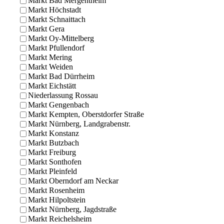
Markt Bad Mergentheim
Markt Höchstadt
Markt Schnaittach
Markt Gera
Markt Oy-Mittelberg
Markt Pfullendorf
Markt Mering
Markt Weiden
Markt Bad Dürrheim
Markt Eichstätt
Niederlassung Rossau
Markt Gengenbach
Markt Kempten, Oberstdorfer Straße
Markt Nürnberg, Landgrabenstr.
Markt Konstanz
Markt Butzbach
Markt Freiburg
Markt Sonthofen
Markt Pleinfeld
Markt Oberndorf am Neckar
Markt Rosenheim
Markt Hilpoltstein
Markt Nürnberg, Jagdstraße
Markt Reichelsheim