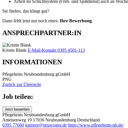
Arbeit im Schichtsystem (Früh- und Spätdienst) auch an Woch
Sie finden, das klingt gut?
Dann fehlt jetzt nur noch eines:
Ihre Bewerbung
.
ANSPRECHPARTNER:IN
Kristin Blank
E-Mail-Kontakt
0395 4501-113
INFORMATIONEN
Pflegeheim Neubrandenburg gGmbH
PNG
Zurück zur Übersicht
Job teilen:
Jetzt bewerben
Pflegeheim Neubrandenburg gGmbH
Ameisenweg 19
17036 Neubrandenburg
Deutschland
0395 77660
karriere@neuwoges.de
https://www.pflegeheim-nb.de/