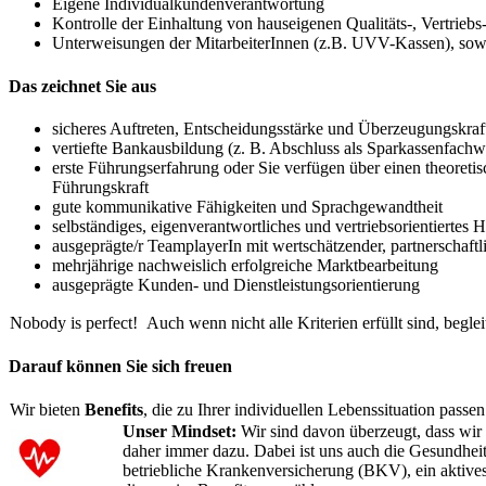
Eigene Individualkundenverantwortung
Kontrolle der Einhaltung von hauseigenen Qualitäts-, Vertrieb
Unterweisungen der MitarbeiterInnen (z.B. UVV-Kassen), so
Das zeichnet Sie aus
sicheres Auftreten, Entscheidungsstärke und Überzeugungskraf
vertiefte Bankausbildung (z. B. Abschluss als Sparkassenfachwi
erste Führungserfahrung oder Sie verfügen über einen theoreti
Führungskraft
gute kommunikative Fähigkeiten und Sprachgewandtheit
selbständiges, eigenverantwortliches und vertriebsorientiertes 
ausgeprägte/r TeamplayerIn mit wertschätzender, partnerschaft
mehrjährige nachweislich erfolgreiche Marktbearbeitung
ausgeprägte Kunden- und Dienstleistungsorientierung
Nobody is perfect! Auch wenn nicht alle Kriterien erfüllt sind, begl
Darauf können Sie sich freuen
Wir bieten
Benefits
, die zu Ihrer individuellen Lebenssituation passe
Unser Mindset:
Wir sind davon überzeugt, dass wi
daher immer dazu. Dabei ist uns auch die Gesundheit 
betriebliche Krankenversicherung (BKV), ein aktive