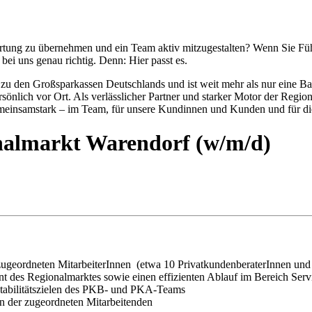
ntwortung zu übernehmen und ein Team aktiv mitzugestalten? Wenn Sie F
ei uns genau richtig. Denn: Hier passt es.
 zu den Großsparkassen Deutschlands und ist weit mehr als nur eine B
sönlich vor Ort. Als verlässlicher Partner und starker Motor der Regi
gemeinsamstark – im Team, für unsere Kundinnen und Kunden und für d
onalmarkt Warendorf (w/m/d)
 zugeordneten MitarbeiterInnen (etwa 10 PrivatkundenberaterInnen und e
des Regionalmarktes sowie einen effizienten Ablauf im Bereich Servi
tabilitätszielen des PKB- und PKA-Teams
en der zugeordneten Mitarbeitenden