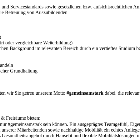
s- und Servicestandards sowie gesetzlichen bzw. aufsichtsrechtlichen A
wie Betreuung von Auszubildenden
t
rt oder vergleichbare Weiterbildung)
schen Background im relevanten Bereich durch ein vertieftes Studium 
Handeln
licher Grundhaltung
eiten wir Sie getreu unserem Motto
#gemeinsamstark
dabei, die releva
n & Freiräume bieten:
r nur #gemeinsamstark sein können. Ein ausgeprägtes Teamgefühl, Eige
unserer Mitarbeitenden sowie nachhaltige Mobilität ein echtes Anliege
s Gesundheitsangebot durch Hansefit und flexible Mobilitätslösungen 