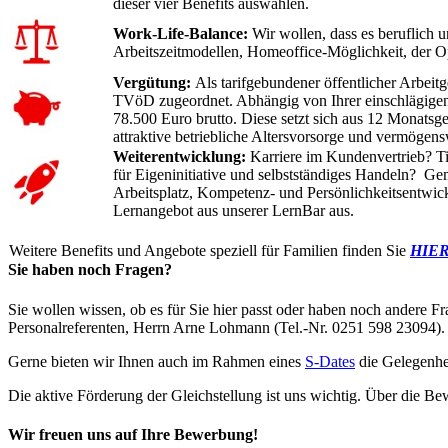
dieser vier Benefits auswählen.
Work-Life-Balance:
Wir wollen, dass es beruflich u
Arbeitszeitmodellen, Homeoffice-Möglichkeit, der Op
Vergütung:
Als tarifgebundener öffentlicher Arbei
TVöD zugeordnet. Abhängig von Ihrer einschlägigen Be
78.500 Euro brutto. Diese setzt sich aus 12 Monatsg
attraktive betriebliche Altersvorsorge und vermögen
Weiterentwicklung:
Karriere im Kundenvertrieb? Ti
für Eigeninitiative und selbstständiges Handeln? G
Arbeitsplatz, Kompetenz- und Persönlichkeitsentwick
Lernangebot aus unserer LernBar aus.
Weitere Benefits und Angebote speziell für Familien finden Sie
HIE
Sie haben noch Fragen?
Sie wollen wissen, ob es für Sie hier passt oder haben noch andere F
Personalreferenten, Herrn Arne Lohmann
(Tel.-Nr. 0251 598 23094).
Gerne bieten wir Ihnen auch im Rahmen eines
S-Dates
die Gelegenhei
Die aktive Förderung der Gleichstellung ist uns wichtig. Über die B
Wir freuen uns auf Ihre Bewerbung!