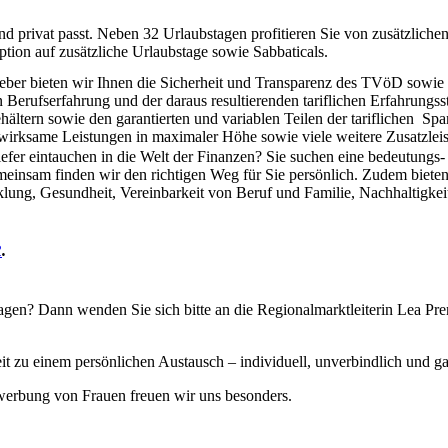
nd privat passt. Neben 32 Urlaubstagen profitieren Sie von zusätzliche
tion auf zusätzliche Urlaubstage sowie Sabbaticals.
tgeber bieten wir Ihnen die Sicherheit und Transparenz des TVöD sowie
rufserfahrung und der daraus resultierenden tariflichen Erfahrungsstu
ehältern sowie den garantierten und variablen Teilen der tariflichen S
swirksame Leistungen in maximaler Höhe sowie viele weitere Zusatzlei
efer eintauchen in die Welt der Finanzen? Sie suchen eine bedeutung
emeinsam finden wir den richtigen Weg für Sie persönlich. Zudem bie
lung, Gesundheit, Vereinbarkeit von Beruf und Familie, Nachhaltigkei
R
.
ragen? Dann wenden Sie sich bitte an die Regionalmarktleiterin Lea Pre
t zu einem persönlichen Austausch – individuell, unverbindlich und g
ewerbung von Frauen freuen wir uns besonders.