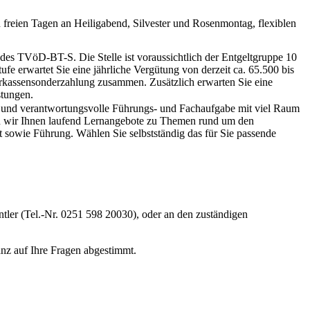
n freien Tagen an Heiligabend, Silvester und Rosenmontag, flexiblen
 des TVöD-BT-S. Die Stelle ist voraussichtlich der Entgeltgruppe 10
fe erwartet Sie eine jährliche Vergütung von derzeit ca. 65.500 bis
parkassensonderzahlung zusammen. Zusätzlich erwarten Sie eine
stungen.
s- und verantwortungsvolle Führungs- und Fachaufgabe mit viel Raum
ten wir Ihnen laufend Lernangebote zu Themen rund um den
t sowie Führung. Wählen Sie selbstständig das für Sie passende
ntler (Tel.-Nr. 0251 598 20030), oder an den zuständigen
anz auf Ihre Fragen abgestimmt.