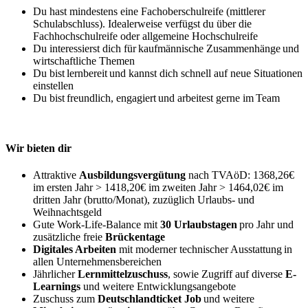
Du hast mindestens eine Fachoberschulreife (mittlerer
Schulabschluss). Idealerweise verfügst du über die
Fachhochschulreife oder allgemeine Hochschulreife
Du interessierst dich für kaufmännische Zusammenhänge und
wirtschaftliche Themen
Du bist lernbereit und kannst dich schnell auf neue Situationen
einstellen
Du bist freundlich, engagiert und arbeitest gerne im Team
Wir bieten dir
Attraktive
Ausbildungsvergütung
nach TVAöD: 1368,26€
im ersten Jahr > 1418,20€ im zweiten Jahr > 1464,02€ im
dritten Jahr (brutto/Monat), zuzüglich Urlaubs- und
Weihnachtsgeld
Gute Work-Life-Balance mit
30 Urlaubstagen
pro Jahr und
zusätzliche freie
Brückentage
Digitales Arbeiten
mit moderner technischer Ausstattung in
allen Unternehmensbereichen
Jährlicher
Lernmittelzuschuss
, sowie Zugriff auf diverse
E-
Learnings
und weitere Entwicklungsangebote
Zuschuss zum
Deutschlandticket Job
und weitere