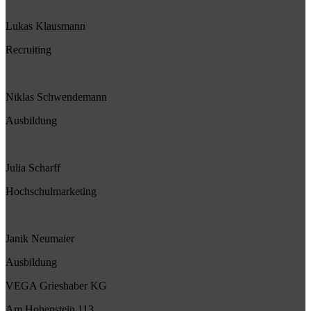
Lukas Klausmann
Recruiting
Niklas Schwendemann
Ausbildung
Julia Scharff
Hochschulmarketing
Janik Neumaier
Ausbildung
VEGA Grieshaber KG
Am Hohenstein 113