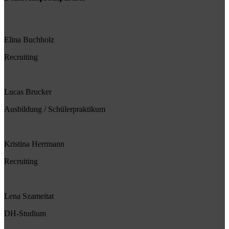
Elina Buchholz
Recruiting
Lucas Brucker
Ausbildung / Schülerpraktikum
Kristina Herrmann
Recruiting
Lena Szameitat
DH-Studium