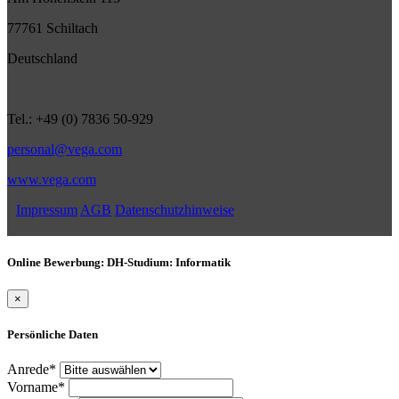
77761 Schiltach
Deutschland
Tel.: +49 (0) 7836 50-929
personal@vega.com
www.vega.com
Impressum
AGB
Datenschutzhinweise
Online Bewerbung: DH-Studium: Informatik
×
Persönliche Daten
Anrede*
Vorname*