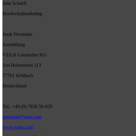
Julia Scharff
Hochschulmarketing
Janik Neumaier
Ausbildung
VEGA Grieshaber KG
Am Hohenstein 113
77761 Schiltach
Deutschland
Tel.: +49 (0) 7836 50-929
personal@vega.com
www.vega.com