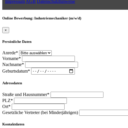
Impressum
AGB
Datenschutzhinweise
Online Bewerbung: Industriemechaniker (m/w/d)
×
Persönliche Daten
Anrede*
Vorname*
Nachname*
Geburtsdatum*
Adressdaten
Straße und Hausnummer*
PLZ*
Ort*
Gesetzliche Vertreter (bei Minderjährigen)
Kontaktdaten