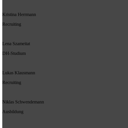
Kristina Herrmann
Recruiting
Lena Szameitat
DH-Studium
Lukas Klausmann
Recruiting
Niklas Schwendemann
Ausbildung