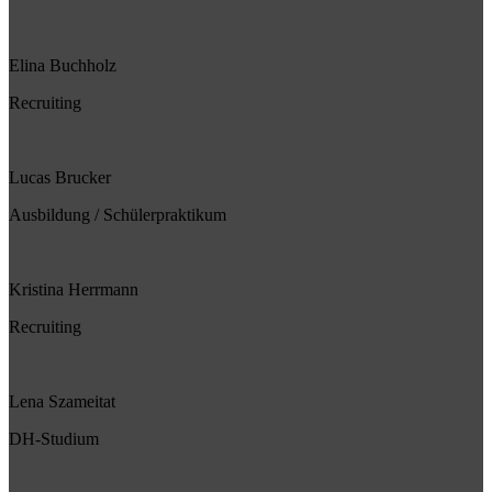
Elina Buchholz
Recruiting
Lucas Brucker
Ausbildung / Schülerpraktikum
Kristina Herrmann
Recruiting
Lena Szameitat
DH-Studium