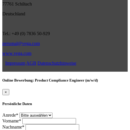
77761 Schiltach
Deutschland
Tel.: +49 (0) 7836 50-929
personal@vega.com
www.vega.com
Impressum
AGB
Datenschutzhinweise
Online Bewerbung: Product Compliance Engineer (m/w/d)
×
Persönliche Daten
Anrede*
Vorname*
Nachname*