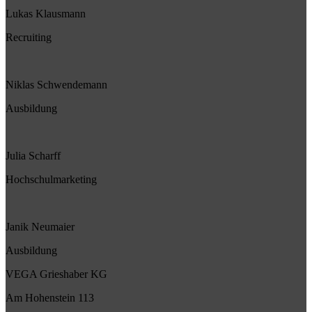
Lukas Klausmann
Recruiting
Niklas Schwendemann
Ausbildung
Julia Scharff
Hochschulmarketing
Janik Neumaier
Ausbildung
VEGA Grieshaber KG
Am Hohenstein 113