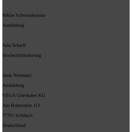
Niklas Schwendemann
Ausbildung
Julia Scharff
Hochschulmarketing
Janik Neumaier
Ausbildung
VEGA Grieshaber KG
Am Hohenstein 113
77761 Schiltach
Deutschland