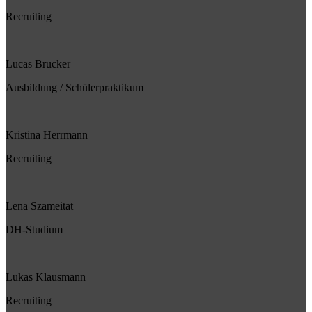
Recruiting
Lucas Brucker
Ausbildung / Schülerpraktikum
Kristina Herrmann
Recruiting
Lena Szameitat
DH-Studium
Lukas Klausmann
Recruiting