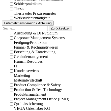
Schülerpraktikum
Thesis
Thesis oder Praxissemester
Werkstudententätigkeit
Unternehmensbereich / Abteilung
Zurücksetzen
Ausbildung & DH-Studium
Corporate Management Systems
Fertigung/Produktion
Finanz- & Rechnungswesen
Forschung & Entwicklung
Gebäudemanagement
Human Resources
IT
Kundenservices
Marketing
Materialwirtschaft
Product Compliance & Safety
Production & Test Technology
Produktmanagement
Project Management Office (PMO)
Qualitätssicherung
VEGA Grieshaber KG