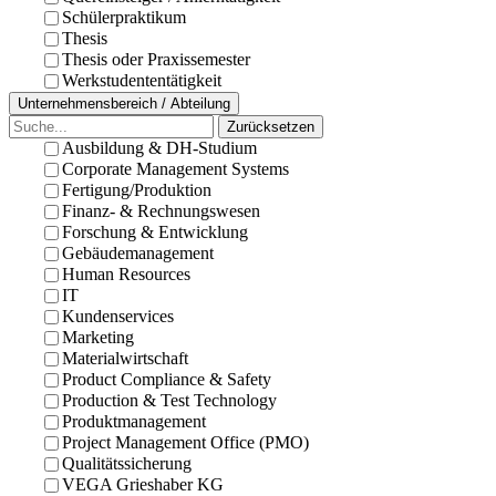
Schülerpraktikum
Thesis
Thesis oder Praxissemester
Werkstudententätigkeit
Unternehmensbereich / Abteilung
Zurücksetzen
Ausbildung & DH-Studium
Corporate Management Systems
Fertigung/Produktion
Finanz- & Rechnungswesen
Forschung & Entwicklung
Gebäudemanagement
Human Resources
IT
Kundenservices
Marketing
Materialwirtschaft
Product Compliance & Safety
Production & Test Technology
Produktmanagement
Project Management Office (PMO)
Qualitätssicherung
VEGA Grieshaber KG