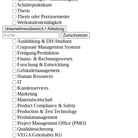
Schülerpraktikum
Thesis
Thesis oder Praxissemester
Werkstudententätigkeit
Unternehmensbereich / Abteilung
Zurücksetzen
Ausbildung & DH-Studium
Corporate Management Systems
Fertigung/Produktion
Finanz- & Rechnungswesen
Forschung & Entwicklung
Gebäudemanagement
Human Resources
IT
Kundenservices
Marketing
Materialwirtschaft
Product Compliance & Safety
Production & Test Technology
Produktmanagement
Project Management Office (PMO)
Qualitätssicherung
VEGA Grieshaber KG