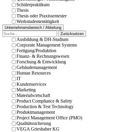
Schülerpraktikum
Thesis
Thesis oder Praxissemester
Werkstudententätigkeit
Unternehmensbereich / Abteilung
Zurücksetzen
Ausbildung & DH-Studium
Corporate Management Systems
Fertigung/Produktion
Finanz- & Rechnungswesen
Forschung & Entwicklung
Gebäudemanagement
Human Resources
IT
Kundenservices
Marketing
Materialwirtschaft
Product Compliance & Safety
Production & Test Technology
Produktmanagement
Project Management Office (PMO)
Qualitätssicherung
VEGA Grieshaber KG