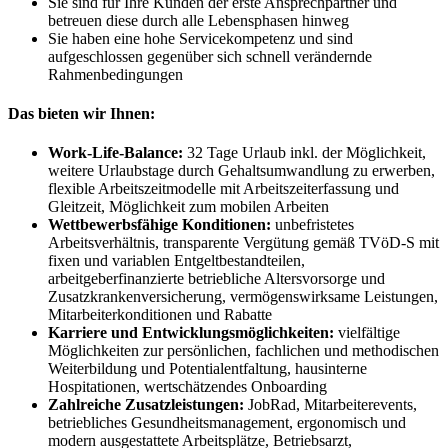
Sie sind für Ihre Kunden der erste Ansprechpartner und
betreuen diese durch alle Lebensphasen hinweg
Sie haben eine hohe Servicekompetenz und sind
aufgeschlossen gegenüber sich schnell verändernde
Rahmenbedingungen
Das bieten wir Ihnen:
Work-Life-Balance:
32 Tage Urlaub inkl. der Möglichkeit,
weitere Urlaubstage durch Gehaltsumwandlung zu erwerben,
flexible Arbeitszeitmodelle mit Arbeitszeiterfassung und
Gleitzeit, Möglichkeit zum mobilen Arbeiten
Wettbewerbsfähige Konditionen:
unbefristetes
Arbeitsverhältnis, transparente Vergütung gemäß TVöD-S mit
fixen und variablen Entgeltbestandteilen,
arbeitgeberfinanzierte betriebliche Altersvorsorge und
Zusatzkrankenversicherung, vermögenswirksame Leistungen,
Mitarbeiterkonditionen und Rabatte
Karriere und Entwicklungsmöglichkeiten:
vielfältige
Möglichkeiten zur persönlichen, fachlichen und methodischen
Weiterbildung und Potentialentfaltung, hausinterne
Hospitationen, wertschätzendes Onboarding
Zahlreiche Zusatzleistungen:
JobRad, Mitarbeiterevents,
betriebliches Gesundheitsmanagement, ergonomisch und
modern ausgestattete Arbeitsplätze, Betriebsarzt,