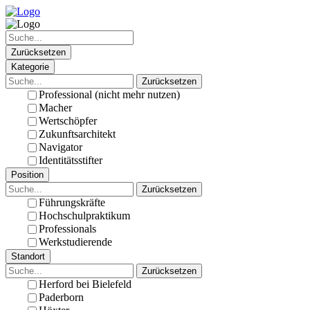
Zurücksetzen
Kategorie
Zurücksetzen
Professional (nicht mehr nutzen)
Macher
Wertschöpfer
Zukunftsarchitekt
Navigator
Identitätsstifter
Position
Zurücksetzen
Führungskräfte
Hochschulpraktikum
Professionals
Werkstudierende
Standort
Zurücksetzen
Herford bei Bielefeld
Paderborn