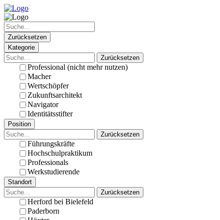
Zurücksetzen
Kategorie
Zurücksetzen
Professional (nicht mehr nutzen)
Macher
Wertschöpfer
Zukunftsarchitekt
Navigator
Identitätsstifter
Position
Zurücksetzen
Führungskräfte
Hochschulpraktikum
Professionals
Werkstudierende
Standort
Zurücksetzen
Herford bei Bielefeld
Paderborn