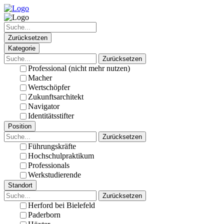
Zurücksetzen
Kategorie
Zurücksetzen
Professional (nicht mehr nutzen)
Macher
Wertschöpfer
Zukunftsarchitekt
Navigator
Identitätsstifter
Position
Zurücksetzen
Führungskräfte
Hochschulpraktikum
Professionals
Werkstudierende
Standort
Zurücksetzen
Herford bei Bielefeld
Paderborn