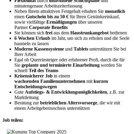
Flexibilität
durch
individuelle Schichtpläne
und
minutengenaue Arbeitszeiterfassung
Neben Ihrem attraktiven Festgehalt erhalten Sie
monatlich
einen
Gutschein bis zu 50 €
für Ihren Getränkeeinkauf,
sowie vielfältige
Ermäßigungen
über unseren
Partner
Corporate Benefits
Sie können sich
frei
aus dem
Haustrunkangebot
bedienen
6 Wochen Urlaub
im Jahr, um sich zu erholen und die Seele
baumeln zu lassen
Moderne Kassensysteme
und
Tablets
unterstützen Sie bei
Ihrer Arbeit
Egal ob Quereinsteiger oder erfahrener Profi, durch die für
Sie
geplante und terminierte Einarbeitung
werden Sie
schnell
Teil des Teams
Krisensicherer Job
in einem
wachsenden
Familienunternehmen
mit
kurzen
Entscheidungswegen
Gute
Aufstiegs- & Entwicklungsmöglichkeiten
, z.B. zur
Marktleitung
Beratung zur
betrieblichen Altersvorsorge
, die wir mit
einem Arbeitgeberzuschuss unterstützen
Job teilen: