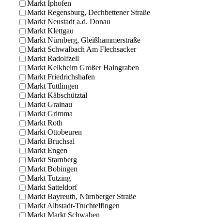
Markt Iphofen
Markt Regensburg, Dechbettener Straße
Markt Neustadt a.d. Donau
Markt Klettgau
Markt Nürnberg, Gleißhammerstraße
Markt Schwalbach Am Flechsacker
Markt Radolfzell
Markt Kelkheim Großer Haingraben
Markt Friedrichshafen
Markt Tuttlingen
Markt Käbschütztal
Markt Grainau
Markt Grimma
Markt Roth
Markt Ottobeuren
Markt Bruchsal
Markt Engen
Markt Starnberg
Markt Bobingen
Markt Tutzing
Markt Satteldorf
Markt Bayreuth, Nürnberger Straße
Markt Albstadt-Truchtelfingen
Markt Markt Schwaben