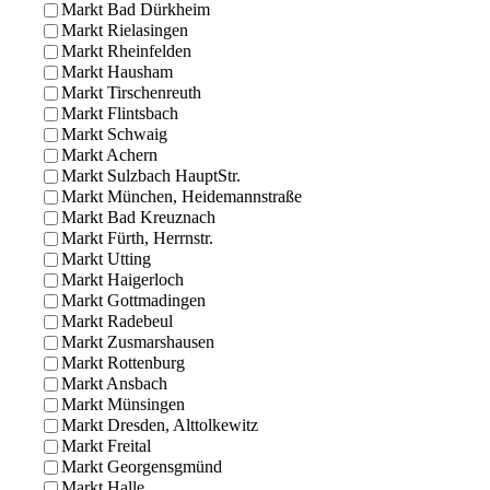
Markt Bad Dürkheim
Markt Rielasingen
Markt Rheinfelden
Markt Hausham
Markt Tirschenreuth
Markt Flintsbach
Markt Schwaig
Markt Achern
Markt Sulzbach HauptStr.
Markt München, Heidemannstraße
Markt Bad Kreuznach
Markt Fürth, Herrnstr.
Markt Utting
Markt Haigerloch
Markt Gottmadingen
Markt Radebeul
Markt Zusmarshausen
Markt Rottenburg
Markt Ansbach
Markt Münsingen
Markt Dresden, Alttolkewitz
Markt Freital
Markt Georgensgmünd
Markt Halle