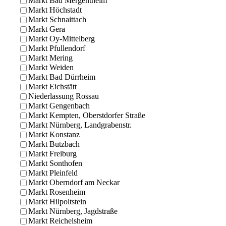
Markt Bad Mergentheim
Markt Höchstadt
Markt Schnaittach
Markt Gera
Markt Oy-Mittelberg
Markt Pfullendorf
Markt Mering
Markt Weiden
Markt Bad Dürrheim
Markt Eichstätt
Niederlassung Rossau
Markt Gengenbach
Markt Kempten, Oberstdorfer Straße
Markt Nürnberg, Landgrabenstr.
Markt Konstanz
Markt Butzbach
Markt Freiburg
Markt Sonthofen
Markt Pleinfeld
Markt Oberndorf am Neckar
Markt Rosenheim
Markt Hilpoltstein
Markt Nürnberg, Jagdstraße
Markt Reichelsheim