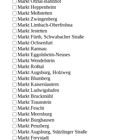
Markt Ötztal-Bahnhof
Markt Heppenheim
Markt Meßstetten
Markt Zwingenberg
Markt Limbach-Oberfrohna
Markt Jestetten
Markt Fürth, Schwabacher Straße
Markt Ochsenfurt
Markt Ramsau
Markt Eggolsheim-Neuses
Markt Wendelstein
Markt Roßtal
Markt Augsburg, Holzweg
Markt Blumberg
Markt Kaiserslautern
Markt Ludwigshafen
Markt Bruckmühl
Markt Traunstein
Markt Feucht
Markt Meersburg
Markt Burghausen
Markt Penzberg
Markt Augsburg, Stätzlinger Straße
Markt Freystadt