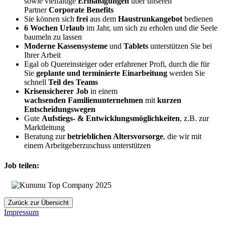
sowie vielfältige
Ermäßigungen
über unseren
Partner
Corporate Benefits
Sie können sich
frei
aus dem
Haustrunkangebot
bedienen
6 Wochen Urlaub
im Jahr, um sich zu erholen und die Seele
baumeln zu lassen
Moderne Kassensysteme
und
Tablets
unterstützen Sie bei
Ihrer Arbeit
Egal ob Quereinsteiger oder erfahrener Profi, durch die für
Sie
geplante und terminierte Einarbeitung
werden Sie
schnell
Teil des Teams
Krisensicherer Job
in einem
wachsenden
Familienunternehmen
mit
kurzen
Entscheidungswegen
Gute
Aufstiegs- & Entwicklungsmöglichkeiten
, z.B. zur
Marktleitung
Beratung zur
betrieblichen Altersvorsorge
, die wir mit
einem Arbeitgeberzuschuss unterstützen
Job teilen:
Zurück zur Übersicht
Impressum