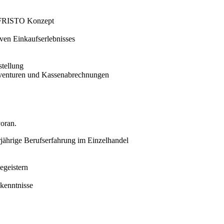
m FRISTO Konzept
ven Einkaufserlebnisses
tellung
Inventuren und Kassenabrechnungen
voran.
ährige Berufserfahrung im Einzelhandel
egeistern
hkenntnisse