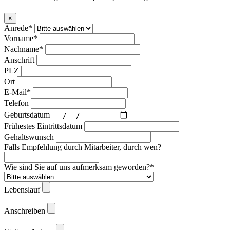
×
Anrede*
Vorname*
Nachname*
Anschrift
PLZ
Ort
E-Mail*
Telefon
Geburtsdatum
Frühestes Eintrittsdatum
Gehaltswunsch
Falls Empfehlung durch Mitarbeiter, durch wen?
Wie sind Sie auf uns aufmerksam geworden?*
Lebenslauf
Anschreiben