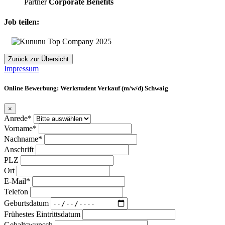
Partner
Corporate Benefits
Job teilen:
Zurück zur Übersicht
Impressum
Online Bewerbung: Werkstudent Verkauf (m/w/d) Schwaig
×
Anrede*
Vorname*
Nachname*
Anschrift
PLZ
Ort
E-Mail*
Telefon
Geburtsdatum
Frühestes Eintrittsdatum
Gehaltswunsch