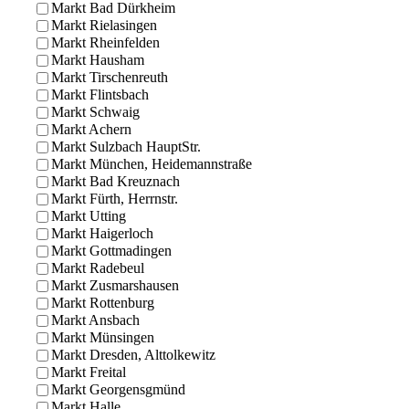
Markt Bad Dürkheim
Markt Rielasingen
Markt Rheinfelden
Markt Hausham
Markt Tirschenreuth
Markt Flintsbach
Markt Schwaig
Markt Achern
Markt Sulzbach HauptStr.
Markt München, Heidemannstraße
Markt Bad Kreuznach
Markt Fürth, Herrnstr.
Markt Utting
Markt Haigerloch
Markt Gottmadingen
Markt Radebeul
Markt Zusmarshausen
Markt Rottenburg
Markt Ansbach
Markt Münsingen
Markt Dresden, Alttolkewitz
Markt Freital
Markt Georgensgmünd
Markt Halle