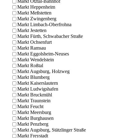
Markt Ötztal-Bahnhof
Markt Heppenheim
Markt Meßstetten
Markt Zwingenberg
Markt Limbach-Oberfrohna
Markt Jestetten
Markt Fürth, Schwabacher Straße
Markt Ochsenfurt
Markt Ramsau
Markt Eggolsheim-Neuses
Markt Wendelstein
Markt Roßtal
Markt Augsburg, Holzweg
Markt Blumberg
Markt Kaiserslautern
Markt Ludwigshafen
Markt Bruckmühl
Markt Traunstein
Markt Feucht
Markt Meersburg
Markt Burghausen
Markt Penzberg
Markt Augsburg, Stätzlinger Straße
Markt Freystadt