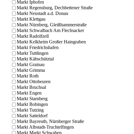
Markt Iphofen
Markt Regensburg, Dechbettener Straße
Markt Neustadt a.d. Donau
Markt Klettgau
Markt Nürnberg, Gleißhammerstraße
Markt Schwalbach Am Flechsacker
Markt Radolfzell
Markt Kelkheim Großer Haingraben
Markt Friedrichshafen
Markt Tuttlingen
Markt Käbschütztal
Markt Grainau
Markt Grimma
Markt Roth
Markt Ottobeuren
Markt Bruchsal
Markt Engen
Markt Starnberg
Markt Bobingen
Markt Tutzing
Markt Satteldorf
Markt Bayreuth, Nürnberger Straße
Markt Albstadt-Truchtelfingen
Markt Markt Schwaben