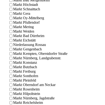
Markt Bad Mergentheim
Markt Höchstadt
Markt Schnaittach
Markt Gera
Markt Oy-Mittelberg
Markt Pfullendorf
Markt Mering
Markt Weiden
Markt Bad Dürrheim
Markt Eichstätt
Niederlassung Rossau
Markt Gengenbach
Markt Kempten, Oberstdorfer Straße
Markt Nürnberg, Landgrabenstr.
Markt Konstanz
Markt Butzbach
Markt Freiburg
Markt Sonthofen
Markt Pleinfeld
Markt Oberndorf am Neckar
Markt Rosenheim
Markt Hilpoltstein
Markt Nürnberg, Jagdstraße
Markt Reichelsheim