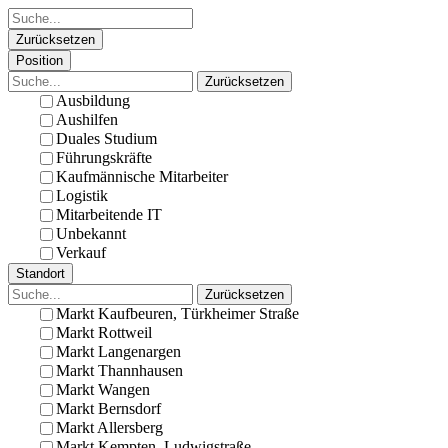
Zurücksetzen
Position
Zurücksetzen
Ausbildung
Aushilfen
Duales Studium
Führungskräfte
Kaufmännische Mitarbeiter
Logistik
Mitarbeitende IT
Unbekannt
Verkauf
Standort
Zurücksetzen
Markt Kaufbeuren, Türkheimer Straße
Markt Rottweil
Markt Langenargen
Markt Thannhausen
Markt Wangen
Markt Bernsdorf
Markt Allersberg
Markt Kempten, Ludwigstraße