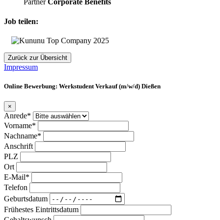
Partner
Corporate Benefits
Job teilen:
Zurück zur Übersicht
Impressum
Online Bewerbung: Werkstudent Verkauf (m/w/d) Dießen
×
Anrede*
Vorname*
Nachname*
Anschrift
PLZ
Ort
E-Mail*
Telefon
Geburtsdatum
Frühestes Eintrittsdatum
Gehaltswunsch