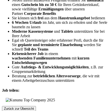
Neben Ihrem attraktiven Festgehalt erhalten Sie
monatlich
einen
Gutschein bis zu 50 €
für Ihren Getränkeeinkauf,
sowie vielfältige
Ermäßigungen
über unseren
Partner
Corporate Benefits
Sie können sich
frei
aus dem
Haustrunkangebot
bedienen
6 Wochen Urlaub
im Jahr, um sich zu erholen und die Seele
baumeln zu lassen
Moderne Kassensysteme
und
Tablets
unterstützen Sie bei
Ihrer Arbeit
Egal ob Quereinsteiger oder erfahrener Profi, durch die für
Sie
geplante und terminierte Einarbeitung
werden Sie
schnell
Teil des Teams
Krisensicherer Job
in einem
wachsenden
Familienunternehmen
mit
kurzen
Entscheidungswegen
Gute
Aufstiegs- & Entwicklungsmöglichkeiten
, z.B.
zur
Gruppenmarktleitung
Beratung zur
betrieblichen Altersvorsorge
, die wir mit
einem Arbeitgeberzuschuss unterstützen
Job teilen:
Zurück zur Übersicht